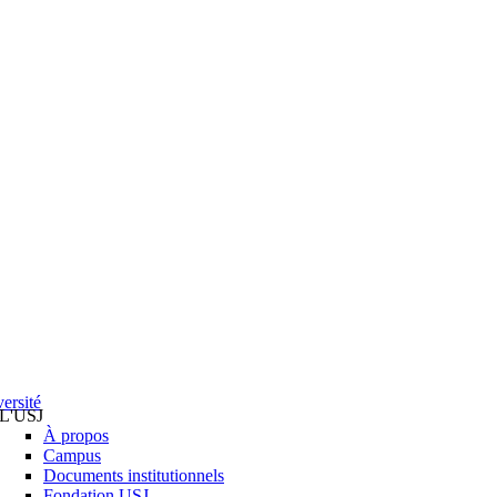
ersité
L'USJ
À propos
Campus
Documents institutionnels
Fondation USJ