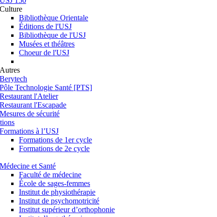
USJ 150
Culture
Bibliothèque Orientale
Éditions de l'USJ
Bibliothèque de l'USJ
Musées et théâtres
Choeur de l'USJ
Autres
Berytech
Pôle Technologie Santé [PTS]
Restaurant l'Atelier
Restaurant l'Escapade
Mesures de sécurité
tions
Formations à l’USJ
Formations de 1er cycle
Formations de 2e cycle
Médecine et Santé
Faculté de médecine
École de sages-femmes
Institut de physiothérapie
Institut de psychomotricité
Institut supérieur d’orthophonie