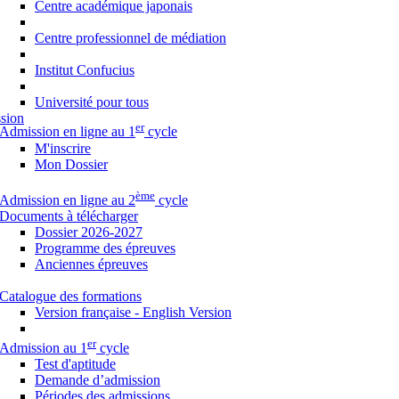
Centre académique japonais
Centre professionnel de médiation
Institut Confucius
Université pour tous
sion
er
Admission en ligne au 1
cycle
M'inscrire
Mon Dossier
ème
Admission en ligne au 2
cycle
Documents à télécharger
Dossier 2026-2027
Programme des épreuves
Anciennes épreuves
Catalogue des formations
Version française - English Version
er
Admission au 1
cycle
Test d'aptitude
Demande d’admission
Périodes des admissions