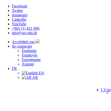
Facebook
Twitter
Instagram
LinkedIn
YouTube
+961 (1) 421 000
info@usj.edu.lb
Accréditée par
Se connecter
Étudiants
Employés
Enseignants
Alumni
FR
EN
AR
L'Univ