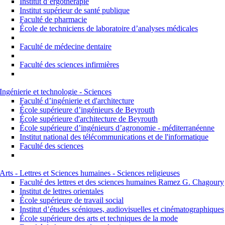
Institut d’ergothérapie
Institut supérieur de santé publique
Faculté de pharmacie
École de techniciens de laboratoire d’analyses médicales
Faculté de médecine dentaire
Faculté des sciences infirmières
Ingénierie et technologie - Sciences
Faculté d’ingénierie et d'architecture
École supérieure d’ingénieurs de Beyrouth
École supérieure d'architecture de Beyrouth
École supérieure d’ingénieurs d’agronomie - méditerranéenne
Institut national des télécommunications et de l'informatique
Faculté des sciences
Arts - Lettres et Sciences humaines - Sciences religieuses
Faculté des lettres et des sciences humaines Ramez G. Chagoury
Institut de lettres orientales
École supérieure de travail social
Institut d’études scéniques, audiovisuelles et cinématographiques
École supérieure des arts et techniques de la mode