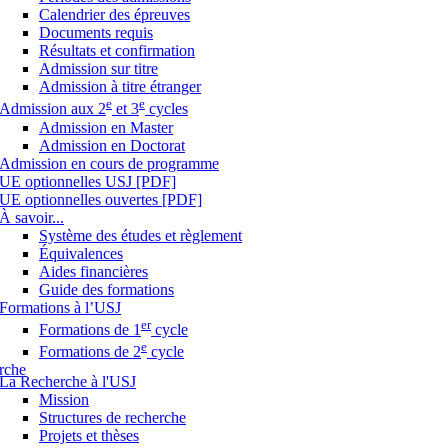
Calendrier des épreuves
Documents requis
Résultats et confirmation
Admission sur titre
Admission à titre étranger
e
e
Admission aux 2
et 3
cycles
Admission en Master
Admission en Doctorat
Admission en cours de programme
UE optionnelles USJ [PDF]
UE optionnelles ouvertes [PDF]
À savoir...
Système des études et règlement
Équivalences
Aides financières
Guide des formations
Formations à l’USJ
er
Formations de 1
cycle
e
Formations de 2
cycle
rche
La Recherche à l'USJ
Mission
Structures de recherche
Projets et thèses