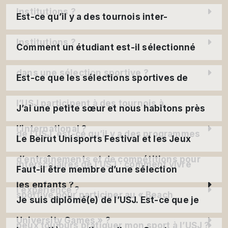
Institutions ?
Est-ce qu’il y a des tournois inter-
Institutions ?
Comment un étudiant est-il sélectionné
dans une sélection sportive ?
Est-ce que les sélections sportives de
l’USJ participent à des tournois à
J’ai une petite sœur et nous habitons près
l’international ?
de l’USJ, est-ce qu’il y a des programmes
Le Beirut Unisports Festival et les Jeux
d’entraînements et de compétitions pour
interscolaires de l’USJ ; comment vivre
Faut-il être membre d’une sélection
les enfants ?
l’expérience ?
sportive pour participer au « Beach
Je suis diplômé(e) de l’USJ. Est-ce que je
University Games » ?
peux toujours pratiquer mon sport à l’USJ ?