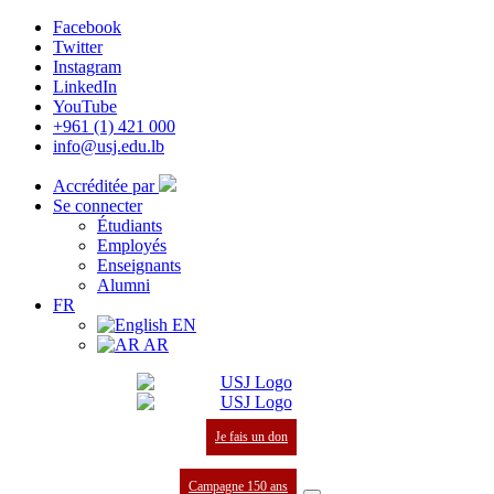
Facebook
Twitter
Instagram
LinkedIn
YouTube
+961 (1) 421 000
info@usj.edu.lb
Accréditée par
Se connecter
Étudiants
Employés
Enseignants
Alumni
FR
EN
AR
Je fais un don
Campagne 150 ans