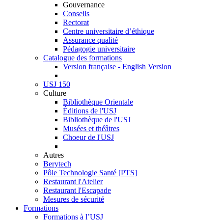
Gouvernance
Conseils
Rectorat
Centre universitaire d’éthique
Assurance qualité
Pédagogie universitaire
Catalogue des formations
Version française - English Version
USJ 150
Culture
Bibliothèque Orientale
Éditions de l'USJ
Bibliothèque de l'USJ
Musées et théâtres
Choeur de l'USJ
Autres
Berytech
Pôle Technologie Santé [PTS]
Restaurant l'Atelier
Restaurant l'Escapade
Mesures de sécurité
Formations
Formations à l’USJ