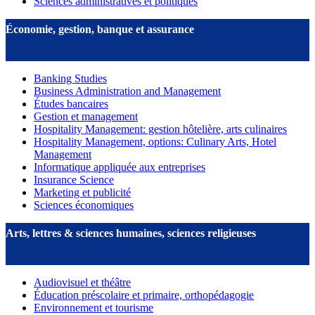
Sciences administratives et politiques
Économie, gestion, banque et assurance
Banking Studies
Business Administration and Management
Études bancaires
Gestion et management
Hospitality Management: gestion hôtelière, arts culinaires
Hospitality Management, options: Culinary Arts, Hotel
Management
Informatique appliquée aux entreprises
Insurance Science
Marketing et publicité
Sciences économiques
Arts, lettres & sciences humaines, sciences religieuses
Audiovisuel et théâtre
Éducation préscolaire et primaire, orthopédagogie
Environnement et tourisme