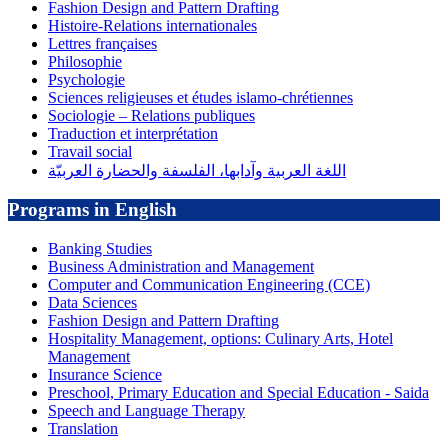
Fashion Design and Pattern Drafting
Histoire-Relations internationales
Lettres françaises
Philosophie
Psychologie
Sciences religieuses et études islamo-chrétiennes
Sociologie – Relations publiques
Traduction et interprétation
Travail social
اللغة العربية وآدابها، الفلسفة والحضارة العربيّة
Programs in English
Banking Studies
Business Administration and Management
Computer and Communication Engineering (CCE)
Data Sciences
Fashion Design and Pattern Drafting
Hospitality Management, options: Culinary Arts, Hotel
Management
Insurance Science
Preschool, Primary Education and Special Education - Saida
Speech and Language Therapy
Translation