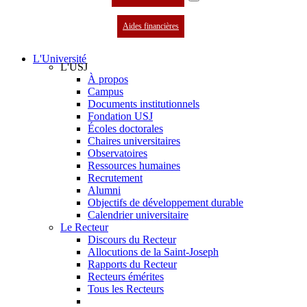
Aides financières
L'Université
L'USJ
À propos
Campus
Documents institutionnels
Fondation USJ
Écoles doctorales
Chaires universitaires
Observatoires
Ressources humaines
Recrutement
Alumni
Objectifs de développement durable
Calendrier universitaire
Le Recteur
Discours du Recteur
Allocutions de la Saint-Joseph
Rapports du Recteur
Recteurs émérites
Tous les Recteurs