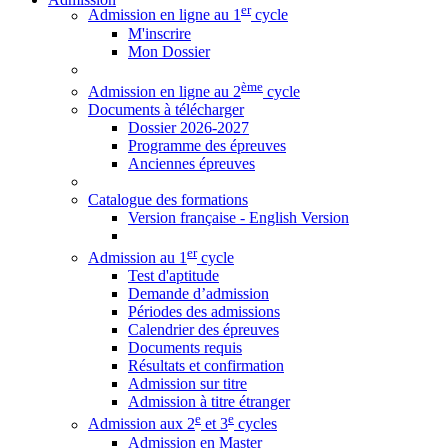
er
Admission en ligne au 1
cycle
M'inscrire
Mon Dossier
ème
Admission en ligne au 2
cycle
Documents à télécharger
Dossier 2026-2027
Programme des épreuves
Anciennes épreuves
Catalogue des formations
Version française - English Version
er
Admission au 1
cycle
Test d'aptitude
Demande d’admission
Périodes des admissions
Calendrier des épreuves
Documents requis
Résultats et confirmation
Admission sur titre
Admission à titre étranger
e
e
Admission aux 2
et 3
cycles
Admission en Master