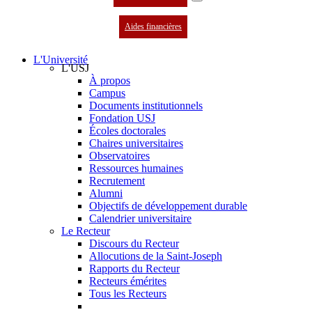
Aides financières
L'Université
L'USJ
À propos
Campus
Documents institutionnels
Fondation USJ
Écoles doctorales
Chaires universitaires
Observatoires
Ressources humaines
Recrutement
Alumni
Objectifs de développement durable
Calendrier universitaire
Le Recteur
Discours du Recteur
Allocutions de la Saint-Joseph
Rapports du Recteur
Recteurs émérites
Tous les Recteurs