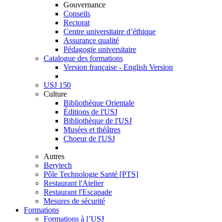
Gouvernance
Conseils
Rectorat
Centre universitaire d’éthique
Assurance qualité
Pédagogie universitaire
Catalogue des formations
Version française - English Version
USJ 150
Culture
Bibliothèque Orientale
Éditions de l'USJ
Bibliothèque de l'USJ
Musées et théâtres
Choeur de l'USJ
Autres
Berytech
Pôle Technologie Santé [PTS]
Restaurant l'Atelier
Restaurant l'Escapade
Mesures de sécurité
Formations
Formations à l’USJ