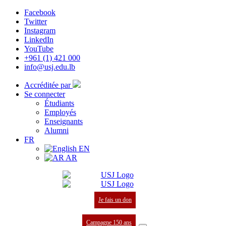
Facebook
Twitter
Instagram
LinkedIn
YouTube
+961 (1) 421 000
info@usj.edu.lb
Accréditée par
Se connecter
Étudiants
Employés
Enseignants
Alumni
FR
EN
AR
Je fais un don
Campagne 150 ans