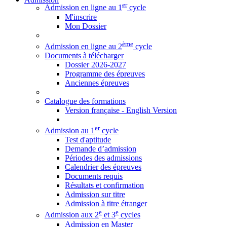
er
Admission en ligne au 1
cycle
M'inscrire
Mon Dossier
ème
Admission en ligne au 2
cycle
Documents à télécharger
Dossier 2026-2027
Programme des épreuves
Anciennes épreuves
Catalogue des formations
Version française - English Version
er
Admission au 1
cycle
Test d'aptitude
Demande d’admission
Périodes des admissions
Calendrier des épreuves
Documents requis
Résultats et confirmation
Admission sur titre
Admission à titre étranger
e
e
Admission aux 2
et 3
cycles
Admission en Master