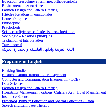
Éducation préscolaire et primaire, orthopédagogie
Environnement et tourisme
Fashion Design and Pattern Drafting
Histoire-Relations internationales
Lettres françaises
Philosophie
Psychologie
Sciences religieuses et études islamo-chrétiennes
Sociologie – Relations publiques
Traduction et interprétation
Travail social
اللغة العربية وآدابها، الفلسفة والحضارة العربيّة
Programs in English
Banking Studies
Business Administration and Management
Computer and Communication Engineering (CCE)
Data Sciences
Fashion Design and Pattern Drafting
Hospitality Management, options: Culinary Arts, Hotel Management
Insurance Science
Preschool, Primary Education and Special Education - Saida
Speech and Language Therapy