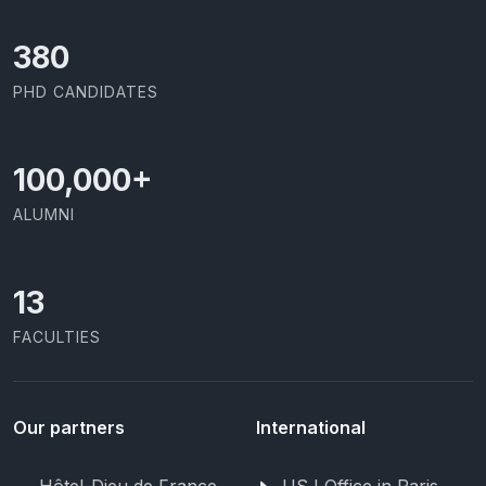
414
PHD CANDIDATES
100,000
+
ALUMNI
13
FACULTIES
Our partners
International
Hôtel-Dieu de France
USJ Office in Paris