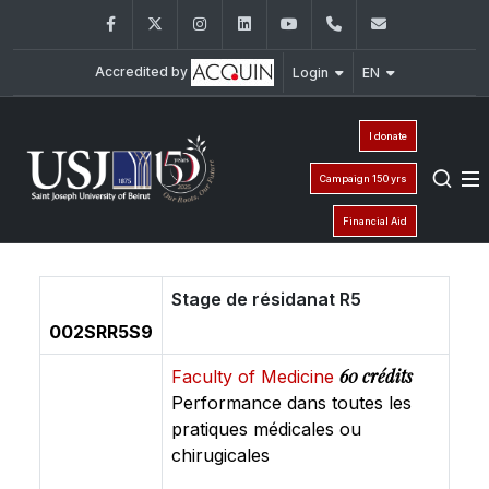
Facebook
Twitter
Instagram
LinkedIn
YouTube
+961 (1) 421 240
fsi@usj.ed
Accredited by
Login
EN
I donate
Campaign 150 yrs
Financial Aid
Stage de résidanat R5
002SRR5S9
60 crédits
Faculty of Medicine
Performance dans toutes les
pratiques médicales ou
chirugicales