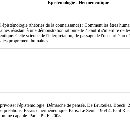
Epistémologie - Herméneutique
l'épistémologie (théories de la connaissance) : Comment les êtres humains
s résistant à une démonstration rationnelle ? Faut-il s'interdire de les 
utique. Cette science de l'interprétation, de passage de l'obscurité au d
tivités proprement humaines.
er l'épistémologie. Démarche de pensée. De Bruxelles. Boeck. 2003.
nterprétations. Essais d'herméneutique. Paris. Le Seuil. 1969 4. Paul Ri
l'homme capable. Paris. PUF. 2008