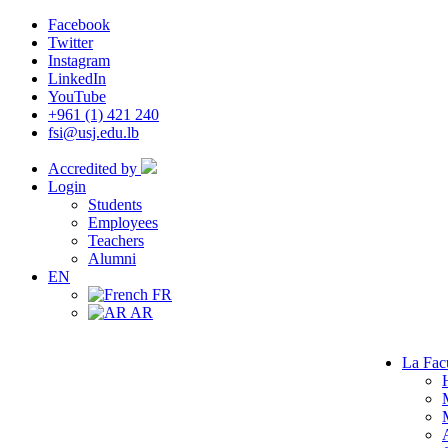
Facebook
Twitter
Instagram
LinkedIn
YouTube
+961 (1) 421 240
fsi@usj.edu.lb
Accredited by
Login
Students
Employees
Teachers
Alumni
EN
FR
AR
La Fac