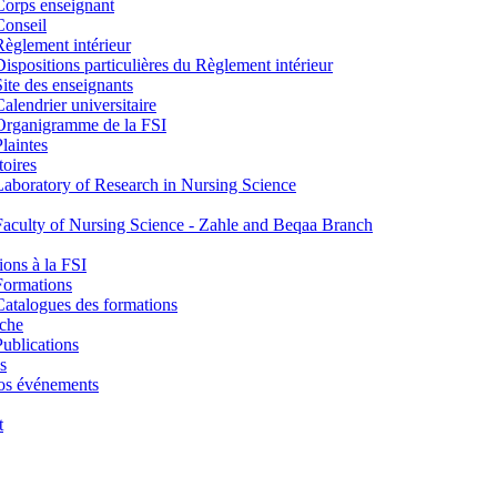
Corps enseignant
Conseil
Règlement intérieur
Dispositions particulières du Règlement intérieur
Site des enseignants
Calendrier universitaire
Organigramme de la FSI
Plaintes
toires
Laboratory of Research in Nursing Science
Faculty of Nursing Science - Zahle and Beqaa Branch
ons à la FSI
Formations
Catalogues des formations
che
Publications
s
os événements
t