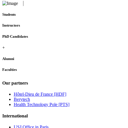
Students
Instructors
PhD Candidates
+
Alumni
Faculties
Our partners
Hôtel-Dieu de France [HDF]
Berytech
Health Technology Pole [PTS]
International
USJ Office in Paris