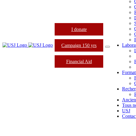
I donate
Labora
Campaign 150 yrs
Financial Aid
Formati
Recher
Ancien
Tous n
USJ
Contac