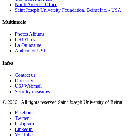
North America Office
Saint Joseph University Foundation, Beirut Inc. - USA
Multimedia
Photos Albums
USJ Films
La Quinzaine
Anthem of USJ
Infos
Contact us
Directory
USJ Webmail
Security measures
©
2026 - All rights reserved Saint Joseph University of Beirut
Facebook
Twitter
Instagram
LinkedIn
YouTube