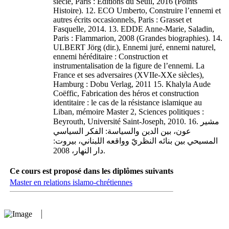
siècle, Paris : Éditions du Seuil, 2016 (Points
Histoire). 12. ECO Umberto, Construire l’ennemi et
autres écrits occasionnels, Paris : Grasset et
Fasquelle, 2014. 13. EDDE Anne-Marie, Saladin,
Paris : Flammarion, 2008 (Grandes biographies). 14.
ULBERT Jörg (dir.), Ennemi juré, ennemi naturel,
ennemi héréditaire : Construction et
instrumentalisation de la figure de l’ennemi. La
France et ses adversaires (XVIIe-XXe siècles),
Hamburg : Dobu Verlag, 2011 15. Khalyla Aude
Coëffic, Fabrication des héros et construction
identitaire : le cas de la résistance islamique au
Liban, mémoire Master 2, Sciences politiques :
Beyrouth, Université Saint-Joseph, 2010. 16. مشير
عون، بين الدين والسياسة: الفكر السياسي
المسيحي بين بنائه النظريّ وواقعه اللبناني، بيروت:
دار النهار، 2008.
Ce cours est proposé dans les diplômes suivants
Master en relations islamo-chrétiennes