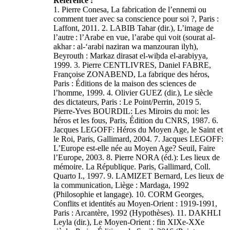
Référence :
1. Pierre Conesa, La fabrication de l’ennemi ou
comment tuer avec sa conscience pour soi ?, Paris :
Laffont, 2011. 2. LABIB Tahar (dir.), L’image de
l’autre : l’Arabe en vue, l’arabe qui voit (sourat al-
akhar : al-‘arabi naziran wa manzouran ilyh),
Beyrouth : Markaz dirasat el-wiḥda el-arabiyya,
1999. 3. Pierre CENTLIVRES, Daniel FABRE,
Françoise ZONABEND, La fabrique des héros,
Paris : Éditions de la maison des sciences de
l’homme, 1999. 4. Olivier GUEZ (dir.), Le siècle
des dictateurs, Paris : Le Point/Perrin, 2019 5.
Pierre-Yves BOURDIL: Les Miroirs du moi: les
héros et les fous, Paris, Édition du CNRS, 1987. 6.
Jacques LEGOFF: Héros du Moyen Age, le Saint et
le Roi, Paris, Gallimard, 2004. 7. Jacques LEGOFF:
L’Europe est-elle née au Moyen Age? Seuil, Faire
l’Europe, 2003. 8. Pierre NORA (éd.): Les lieux de
mémoire. La République. Paris, Gallimard, Coll.
Quarto I., 1997. 9. LAMIZET Bernard, Les lieux de
la communication, Liège : Mardaga, 1992
(Philosophie et langage). 10. CORM Georges,
Conflits et identités au Moyen-Orient : 1919-1991,
Paris : Arcantère, 1992 (Hypothèses). 11. DAKHLI
Leyla (dir.), Le Moyen-Orient : fin XIXe-XXe