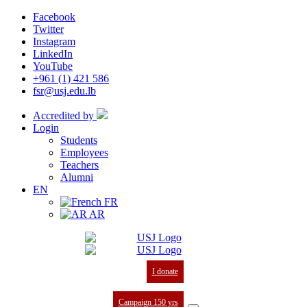
Facebook
Twitter
Instagram
LinkedIn
YouTube
+961 (1) 421 586
fsr@usj.edu.lb
Accredited by
Login
Students
Employees
Teachers
Alumni
EN
FR
AR
I donate
Campaign 150 yrs