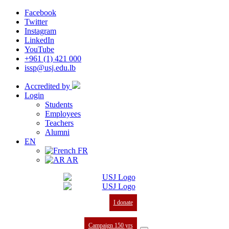
Facebook
Twitter
Instagram
LinkedIn
YouTube
+961 (1) 421 000
issp@usj.edu.lb
Accredited by
Login
Students
Employees
Teachers
Alumni
EN
FR
AR
I donate
Campaign 150 yrs