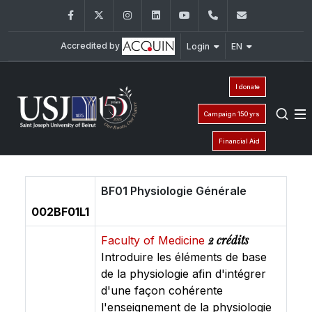
Facebook
Twitter
Instagram
LinkedIn
YouTube
+961 (1) 421 581
issr@usj.e
Accredited by
Login
EN
I donate
Campaign 150 yrs
Financial Aid
BF01 Physiologie Générale
002BF01L1
2 crédits
Faculty of Medicine
Introduire les éléments de base
de la physiologie afin d'intégrer
d'une façon cohérente
l'enseignement de la physiologie