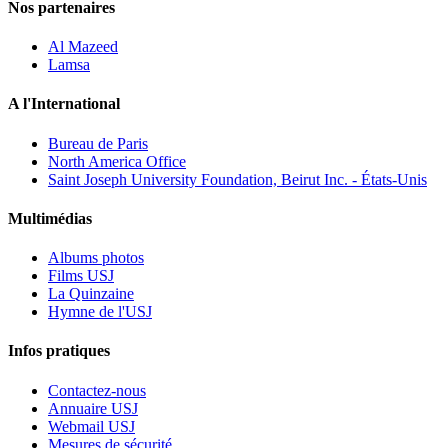
Nos partenaires
Al Mazeed
Lamsa
A l'International
Bureau de Paris
North America Office
Saint Joseph University Foundation, Beirut Inc. - États-Unis
Multimédias
Albums photos
Films USJ
La Quinzaine
Hymne de l'USJ
Infos pratiques
Contactez-nous
Annuaire USJ
Webmail USJ
Mesures de sécurité