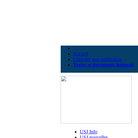
Accueil
Chercher une publication
Textes et documents intégrals
USJ Info
USJ nouvelles