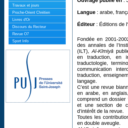
Ouvrage publié en
: 
Travaux et jours
Langue
: arabe, franç
Proche-Orient Chrétien
Livres d'Or
Éditeur
: Éditions de l
Discours du Recteur
Revue O7
Fondée en 2001-2002 
Sport Info
des annales de l’Inst
(ILT),
Al-Kīmiyā
publi
en traduction, en i
traductologie, termino
communication inter
traduction, enseigne
langage.
C’est une revue biannu
en arabe, en anglais
comprend un dossier t
et une section de c
d’intérêt de la revue.
Toutes les contributi
en double aveugle.