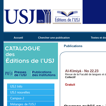
Accueil
Chercher une publication
Textes et d
Publications
Al-Kīmiyā - No 22.23
Revue de la Faculté de langues et d
Collectif
Gratuit
USJ Info
USJ nouvelles
Campus-J
Mélanges de l'USJ