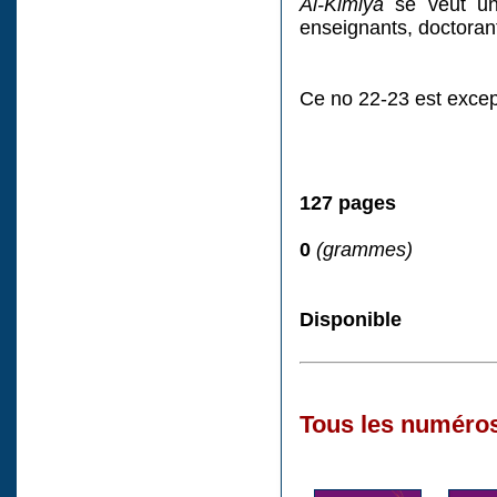
Al-Kīmiyā
se veut un 
enseignants, doctorant
Ce no 22-23 est excep
127 pages
0
(grammes)
Disponible
Tous les numéros