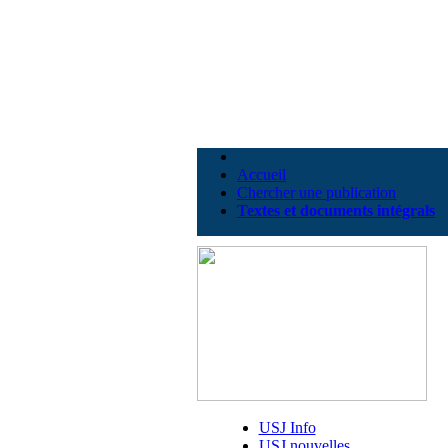
Accueil
Chercher une publication
Textes et documents intégrals
USJ Info
USJ nouvelles