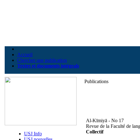
Accueil
Chercher une publication
Textes et documents intégrals
Publications
Al-Kīmiyā - No 17
Revue de la Faculté de lang
Collectif
USJ Info
USJ nouvelles