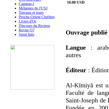
10.00 USD
Campus-J
Mélanges de l'USJ
Travaux et jours
Proche-Orient Chrétien
Livres d'Or
Discours du Recteur
Revue O7
Ouvrage publié
Sport Info
Langue
: arabe
autres
Éditeur
: Édition
Al-Kīmiyā est u
Faculté de lang
Saint-Joseph de 
Fondée en 2001