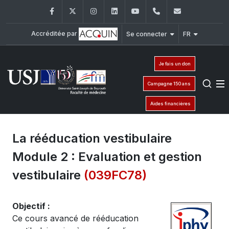
Facebook
Twitter
Instagram
LinkedIn
YouTube
+961 (1) 421 235
fm@usj.edu
Accréditée par
Se connecter
FR
Je fais un don
Campagne 150 ans
Aides financières
La rééducation vestibulaire
Module 2 : Evaluation et gestion
vestibulaire
(039FC78)
Objectif :
Ce cours avancé de rééducation