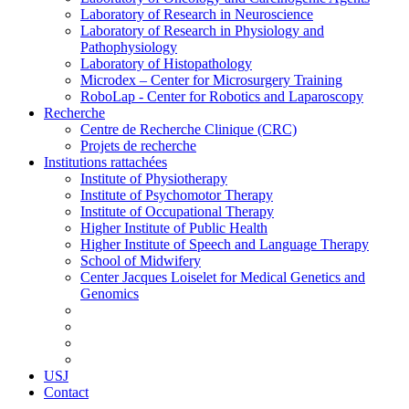
Laboratory of Research in Neuroscience
Laboratory of Research in Physiology and
Pathophysiology
Laboratory of Histopathology
Microdex – Center for Microsurgery Training
RoboLap - Center for Robotics and Laparoscopy
Recherche
Centre de Recherche Clinique (CRC)
Projets de recherche
Institutions rattachées
Institute of Physiotherapy
Institute of Psychomotor Therapy
Institute of Occupational Therapy
Higher Institute of Public Health
Higher Institute of Speech and Language Therapy
School of Midwifery
Center Jacques Loiselet for Medical Genetics and
Genomics
USJ
Contact