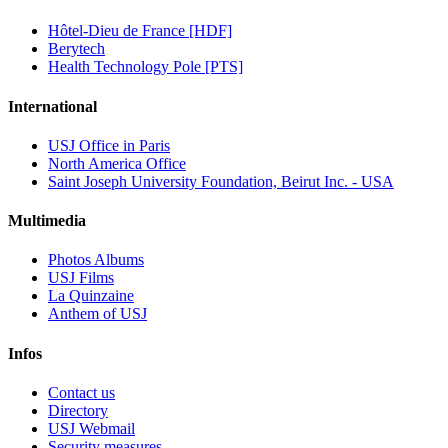
Hôtel-Dieu de France [HDF]
Berytech
Health Technology Pole [PTS]
International
USJ Office in Paris
North America Office
Saint Joseph University Foundation, Beirut Inc. - USA
Multimedia
Photos Albums
USJ Films
La Quinzaine
Anthem of USJ
Infos
Contact us
Directory
USJ Webmail
Security measures