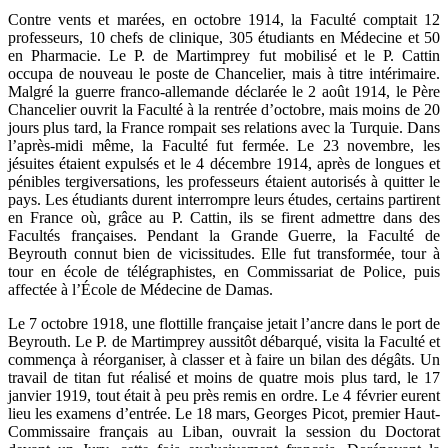
Contre vents et marées, en octobre 1914, la Faculté comptait 12
professeurs, 10 chefs de clinique, 305 étudiants en Médecine et 50
en Pharmacie. Le P. de Martimprey fut mobilisé et le P. Cattin
occupa de nouveau le poste de Chancelier, mais à titre intérimaire.
Malgré la guerre franco-allemande déclarée le 2 août 1914, le Père
Chancelier ouvrit la Faculté à la rentrée d’octobre, mais moins de 20
jours plus tard, la France rompait ses relations avec la Turquie. Dans
l’après-midi même, la Faculté fut fermée. Le 23 novembre, les
jésuites étaient expulsés et le 4 décembre 1914, après de longues et
pénibles tergiversations, les professeurs étaient autorisés à quitter le
pays. Les étudiants durent interrompre leurs études, certains partirent
en France où, grâce au P. Cattin, ils se firent admettre dans des
Facultés françaises. Pendant la Grande Guerre, la Faculté de
Beyrouth connut bien de vicissitudes. Elle fut transformée, tour à
tour en école de télégraphistes, en Commissariat de Police, puis
affectée à l’École de Médecine de Damas.
Le 7 octobre 1918, une flottille française jetait l’ancre dans le port de
Beyrouth. Le P. de Martimprey aussitôt débarqué, visita la Faculté et
commença à réorganiser, à classer et à faire un bilan des dégâts. Un
travail de titan fut réalisé et moins de quatre mois plus tard, le 17
janvier 1919, tout était à peu près remis en ordre. Le 4 février eurent
lieu les examens d’entrée. Le 18 mars, Georges Picot, premier Haut-
Commissaire français au Liban, ouvrait la session du Doctorat