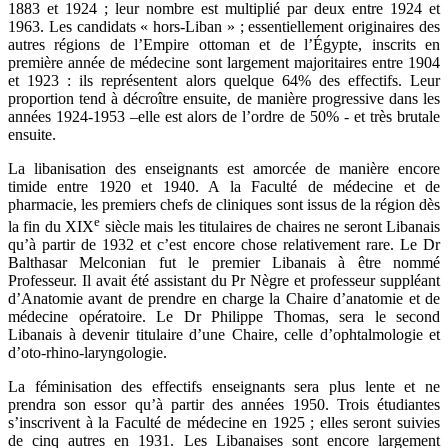
1883 et 1924 ; leur nombre est multiplié par deux entre 1924 et
1963. Les candidats « hors-Liban » ; essentiellement originaires des
autres régions de l’Empire ottoman et de l’Égypte, inscrits en
première année de médecine sont largement majoritaires entre 1904
et 1923 : ils représentent alors quelque 64% des effectifs. Leur
proportion tend à décroître ensuite, de manière progressive dans les
années 1924-1953 –elle est alors de l’ordre de 50% - et très brutale
ensuite.
La libanisation des enseignants est amorcée de manière encore
timide entre 1920 et 1940. A la Faculté de médecine et de
pharmacie, les premiers chefs de cliniques sont issus de la région dès
e
la fin du XIX
siècle mais les titulaires de chaires ne seront Libanais
qu’à partir de 1932 et c’est encore chose relativement rare. Le Dr
Balthasar Melconian fut le premier Libanais à être nommé
Professeur. Il avait été assistant du Pr Nègre et professeur suppléant
d’Anatomie avant de prendre en charge la Chaire d’anatomie et de
médecine opératoire. Le Dr Philippe Thomas, sera le second
Libanais à devenir titulaire d’une Chaire, celle d’ophtalmologie et
d’oto-rhino-laryngologie.
La féminisation des effectifs enseignants sera plus lente et ne
prendra son essor qu’à partir des années 1950. Trois étudiantes
s’inscrivent à la Faculté de médecine en 1925 ; elles seront suivies
de cinq autres en 1931. Les Libanaises sont encore largement