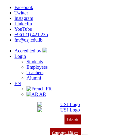
Facebook
Twitter
Instagram
LinkedIn
YouTube
+961 (1) 421 235
fm@usj.edu.lb
Accredited by
Login
Students
Employees
Teachers
Alumni
EN
FR
AR
I donate
Campaign 150 yrs