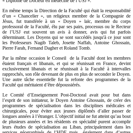
« Diplôme de Docteur en médecine de l’USJ ».
En même temps la Direction de la Faculté qui était la responsabilité
d’un « Chancelier », un religieux membre de la Compagnie de
Jésus, fut transférée à un « Doyen » laïc, membre du corps
professoral de la Faculté, élu par ses pairs, processus ou le Recteur
de l’USJ eut souvent un avis à donner, avis qui fut parfois
déterminant. Les Doyens qui se sont succédés jusqu'à ce jour sont
les Professeurs Nagib Taleb, Josette Naffah, Antoine Ghossain,
Pierre Farah, Fernand Dagher et Roland Tomb.
Par la même occasion le Conseil de la Faculté dont les membres
étaient français et libanais, et qui se réunissait en France, devint
exclusivement libanais et se réunissait à la Faculté à intervalles
rapprochés, son rôle devenant de plus en plus de seconder le Doyen.
Une autre tâche essentielle fut la refonte des programmes de la
Faculté qui méritaient d’être dépoussiérés.
Le Comité d’Enseignement Post-Doctoral avait pour but dans
l’esprit de son initiateur, le Doyen Antoine Ghossain, de créer des
programmes de spécialisation dans les disciplines médicales et
chirurgicales, pour éviter aux jeunes diplômés d’aller passer de
longues années à l’étranger. L’objectif initial ne fut atteint qu’au bout
de plusieurs années et les résidents en spécialité purent accomplir
leurs études de spécialisation au Liban, principalement dans les
services géographisés de l’HDF mais également dans d’autres