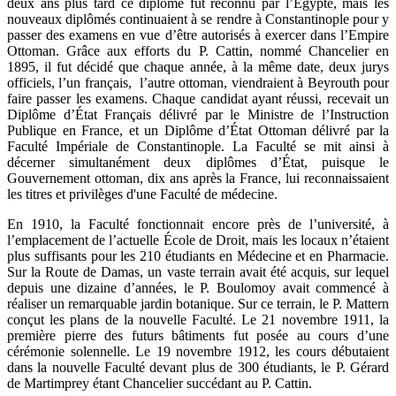
deux ans plus tard ce diplôme fut reconnu par l’Égypte, mais les
nouveaux diplômés continuaient à se rendre à Constantinople pour y
passer des examens en vue d’être autorisés à exercer dans l’Empire
Ottoman. Grâce aux efforts du P. Cattin, nommé Chancelier en
1895, il fut décidé que chaque année, à la même date, deux jurys
officiels, l’un français, l’autre ottoman, viendraient à Beyrouth pour
faire passer les examens. Chaque candidat ayant réussi, recevait un
Diplôme d’État Français délivré par le Ministre de l’Instruction
Publique en France, et un Diplôme d’État Ottoman délivré par la
Faculté Impériale de Constantinople. La Faculté se mit ainsi à
décerner simultanément deux diplômes d’État, puisque le
Gouvernement ottoman, dix ans après la France, lui reconnaissaient
les titres et privilèges d'une Faculté de médecine.
En 1910, la Faculté fonctionnait encore près de l’université, à
l’emplacement de l’actuelle École de Droit, mais les locaux n’étaient
plus suffisants pour les 210 étudiants en Médecine et en Pharmacie.
Sur la Route de Damas, un vaste terrain avait été acquis, sur lequel
depuis une dizaine d’années, le P. Boulomoy avait commencé à
réaliser un remarquable jardin botanique. Sur ce terrain, le P. Mattern
conçut les plans de la nouvelle Faculté. Le 21 novembre 1911, la
première pierre des futurs bâtiments fut posée au cours d’une
cérémonie solennelle. Le 19 novembre 1912, les cours débutaient
dans la nouvelle Faculté devant plus de 300 étudiants, le P. Gérard
de Martimprey étant Chancelier succédant au P. Cattin.