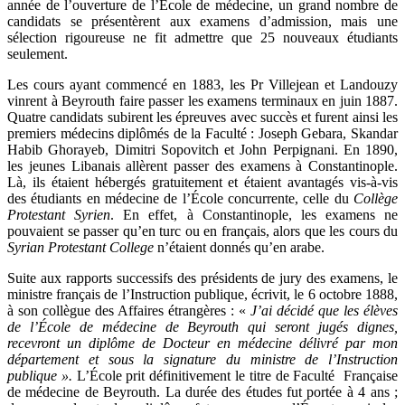
année de l’ouverture de l’École de médecine, un grand nombre de
candidats se présentèrent aux examens d’admission, mais une
sélection rigoureuse ne fit admettre que 25 nouveaux étudiants
seulement.
Les cours ayant commencé en 1883, les Pr Villejean et Landouzy
vinrent à Beyrouth faire passer les examens terminaux en juin 1887.
Quatre candidats subirent les épreuves avec succès et furent ainsi les
premiers médecins diplômés de la Faculté : Joseph Gebara, Skandar
Habib Ghorayeb, Dimitri Sopovitch et John Perpignani. En 1890,
les jeunes Libanais allèrent passer des examens à Constantinople.
Là, ils étaient hébergés gratuitement et étaient avantagés vis-à-vis
des étudiants en médecine de l’École concurrente, celle du
Collège
Protestant Syrien
. En effet, à Constantinople, les examens ne
pouvaient se passer qu’en turc ou en français, alors que les cours du
Syrian Protestant College
n’étaient donnés qu’en arabe.
Suite aux rapports successifs des présidents de jury des examens, le
ministre français de l’Instruction publique, écrivit, le 6 octobre 1888,
à son collègue des Affaires étrangères : «
J’ai décidé que les élèves
de l’École de médecine de Beyrouth qui seront jugés dignes,
recevront un diplôme de Docteur en médecine délivré par mon
département et sous la signature du ministre de l’Instruction
publique ».
L’École prit définitivement le titre de Faculté Française
de médecine de Beyrouth. La durée des études fut portée à 4 ans ;