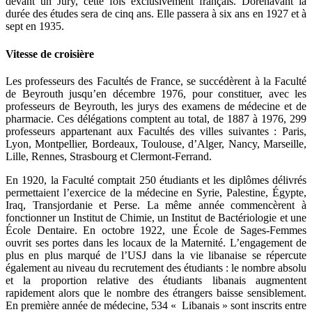
devant un Jury, cette fois exclusivement français. Dorénavant la
durée des études sera de cinq ans. Elle passera à six ans en 1927 et à
sept en 1935.
Vitesse de croisière
Les professeurs des Facultés de France, se succédèrent à la Faculté
de Beyrouth jusqu’en décembre 1976, pour constituer, avec les
professeurs de Beyrouth, les jurys des examens de médecine et de
pharmacie. Ces délégations comptent au total, de 1887 à 1976, 299
professeurs appartenant aux Facultés des villes suivantes : Paris,
Lyon, Montpellier, Bordeaux, Toulouse, d’Alger, Nancy, Marseille,
Lille, Rennes, Strasbourg et Clermont-Ferrand.
En 1920, la Faculté comptait 250 étudiants et les diplômes délivrés
permettaient l’exercice de la médecine en Syrie, Palestine, Égypte,
Iraq, Transjordanie et Perse. La même année commencèrent à
fonctionner un Institut de Chimie, un Institut de Bactériologie et une
École Dentaire. En octobre 1922, une École de Sages-Femmes
ouvrit ses portes dans les locaux de la Maternité. L’engagement de
plus en plus marqué de l’USJ dans la vie libanaise se répercute
également au niveau du recrutement des étudiants : le nombre absolu
et la proportion relative des étudiants libanais augmentent
rapidement alors que le nombre des étrangers baisse sensiblement.
En première année de médecine, 534 « Libanais » sont inscrits entre