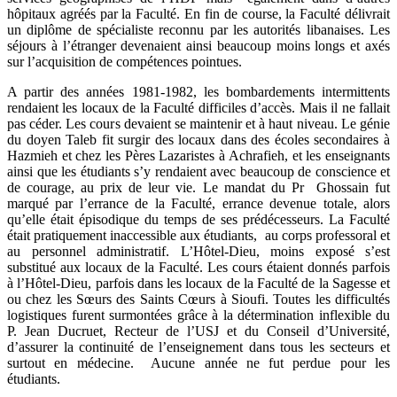
hôpitaux agréés par la Faculté. En fin de course, la Faculté délivrait
un diplôme de spécialiste reconnu par les autorités libanaises. Les
séjours à l’étranger devenaient ainsi beaucoup moins longs et axés
sur l’acquisition de compétences pointues.
A partir des années 1981-1982, les bombardements intermittents
rendaient les locaux de la Faculté difficiles d’accès. Mais il ne fallait
pas céder. Les cours devaient se maintenir et à haut niveau. Le génie
du doyen Taleb fit surgir des locaux dans des écoles secondaires à
Hazmieh et chez les Pères Lazaristes à Achrafieh, et les enseignants
ainsi que les étudiants s’y rendaient avec beaucoup de conscience et
de courage, au prix de leur vie. Le mandat du Pr Ghossain fut
marqué par l’errance de la Faculté, errance devenue totale, alors
qu’elle était épisodique du temps de ses prédécesseurs. La Faculté
était pratiquement inaccessible aux étudiants, au corps professoral et
au personnel administratif. L’Hôtel-Dieu, moins exposé s’est
substitué aux locaux de la Faculté. Les cours étaient donnés parfois
à l’Hôtel-Dieu, parfois dans les locaux de la Faculté de la Sagesse et
ou chez les Sœurs des Saints Cœurs à Sioufi. Toutes les difficultés
logistiques furent surmontées grâce à la détermination inflexible du
P. Jean Ducruet, Recteur de l’USJ et du Conseil d’Université,
d’assurer la continuité de l’enseignement dans tous les secteurs et
surtout en médecine. Aucune année ne fut perdue pour les
étudiants.