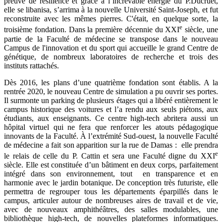
preuve de résilience et grâce à l’increvable énergie du P.Ducruet,
elle se libanisa, s’arrima à la nouvelle Université Saint-Joseph, et fut
reconstruite avec les mêmes pierres. C'était, en quelque sorte, la
e
troisième fondation. Dans la première décennie du XXI
siècle, une
partie de la Faculté de médecine se transpose dans le nouveau
Campus de l'innovation et du sport qui accueille le grand Centre de
génétique, de nombreux laboratoires de recherche et trois des
instituts rattachés.
Dès 2016, les plans d’une quatrième fondation sont établis. A la
rentrée 2020, le nouveau Centre de simulation a pu ouvrir ses portes.
Il surmonte un parking de plusieurs étages qui a libéré entièrement le
campus historique des voitures et l’a rendu aux seuls piétons, aux
étudiants, aux enseignants. Ce centre high-tech abritera aussi un
hôpital virtuel qui ne fera que renforcer les atouts pédagogique
innovants de la Faculté. À l’extrémité Sud-ouest, la nouvelle Faculté
de médecine a fait son apparition sur la rue de Damas : elle prendra
e
le relais de celle du P. Cattin et sera une Faculté digne du XXI
siècle. Elle est constituée d’un bâtiment en deux corps, parfaitement
intégré dans son environnement, tout en transparence et en
harmonie avec le jardin botanique. De conception très futuriste, elle
permettra de regrouper tous les départements éparpillés dans le
campus, articuler autour de nombreuses aires de travail et de vie,
avec de nouveaux amphithéâtres, des salles modulables, une
bibliothèque high-tech, de nouvelles plateformes informatiques.