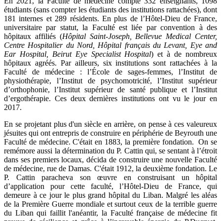
En 2021, la Faculté de médecine compte 332 enseignants, 1098
étudiants (sans compter les étudiants des institutions rattachées), dont
181 internes et 289 résidents. En plus de l’Hôtel-Dieu de France,
universitaire par statut, la Faculté est liée par convention à des
hôpitaux affiliés (
Hôpital Saint-Joseph, Bellevue Medical Center,
Centre Hospitalier du Nord, Hôpital français du Levant, Eye and
Ear Hospital, Beirut Eye Specialist Hospital
) et à de nombreux
hôpitaux agréés. Par ailleurs, six institutions sont rattachées à la
Faculté de médecine : l’École de sages-femmes, l’Institut de
physiothérapie, l’Institut de psychomotricité, l’Institut supérieur
d’orthophonie, l’Institut supérieur de santé publique et l’Institut
d’ergothérapie. Ces deux dernières institutions ont vu le jour en
2017.
En se projetant plus d'un siècle en arrière, on pense à ces valeureux
jésuites qui ont entrepris de construire en périphérie de Beyrouth une
Faculté de médecine. C'était en 1883, la première fondation. On se
remémore aussi la détermination du P. Cattin qui, se sentant à l’étroit
dans ses premiers locaux, décida de construire une nouvelle Faculté
de médecine, rue de Damas. C'était 1912, la deuxième fondation. Le
P. Cattin paracheva son œuvre en construisant un hôpital
d’application pour cette faculté, l’Hôtel-Dieu de France, qui
demeure à ce jour le plus grand hôpital du Liban. Malgré les aléas
de la Première Guerre mondiale et surtout ceux de la terrible guerre
du Liban qui faillit l'anéantir, la Faculté française de médecine fit