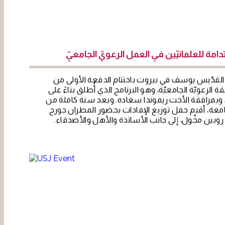
مة للعلمانيّين في العمل الرعويّ الجامعيّ
 القدّيس يوسف في بيروت باختتام الدفعة الأولى من
 الرعويّة الجامعيّة، وهو البرنامج الذي أُطلق بناءً على
 وبمرافقة الأخت ريموندا سعاده. وبعد سنة كاملة من
جامعة، أقيم حفل توزيع الإفادات بحضور المطران جورج
روبين مخّول، إلى جانب الأساتذة والأهل والأصدقاء