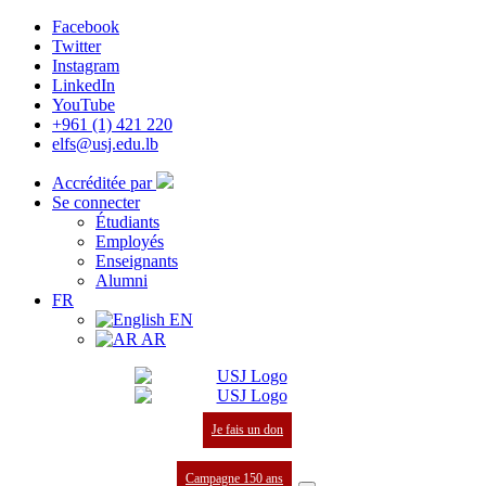
Facebook
Twitter
Instagram
LinkedIn
YouTube
+961 (1) 421 220
elfs@usj.edu.lb
Accréditée par
Se connecter
Étudiants
Employés
Enseignants
Alumni
FR
EN
AR
Je fais un don
Campagne 150 ans