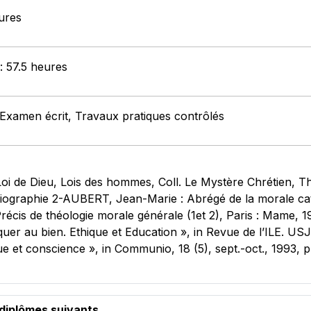
eures
 : 57.5 heures
 Examen écrit, Travaux pratiques contrôlés
i de Dieu, Lois des hommes, Coll. Le Mystère Chrétien, Thé
iographie 2-AUBERT, Jean-Marie : Abrégé de la morale cath
cis de théologie morale générale (1et 2), Paris : Mame, 
er au bien. Ethique et Education », in Revue de l’ILE. USJ,
 et conscience », in Communio, 18 (5), sept.-oct., 1993, p
 diplômes suivants