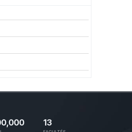
00,000
13
I
FACULTÉS