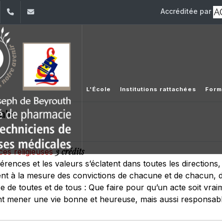
Accréditée par
dIn
YouTube
+961 (1) 421 258
etlam@usj.edu.lb
L'École
Institutions rattachées
Form
ale
3 crédits
nces religieuses
rences et les valeurs s’éclatent dans toutes les direction
issent à la mesure des convictions de chacune et de chacun
e de toutes et de tous : Que faire pour qu’un acte soit vra
t mener une vie bonne et heureuse, mais aussi responsab