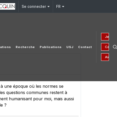
Se connecter
FR
Je fais
Campag
ations
Recherche
Publications
USJ
Contact
Aides f
s, à une époque où les normes se
, des questions communes restent à
iment humanisant pour moi, mais aussi
le ?