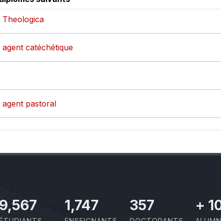
- Theologica
- agent catéchétique
- agent pastoral
11,110
2,029
414
+
1
ÉTUDIANTS
ENSEIGNANTS
DOCTORANTS
ALUMN