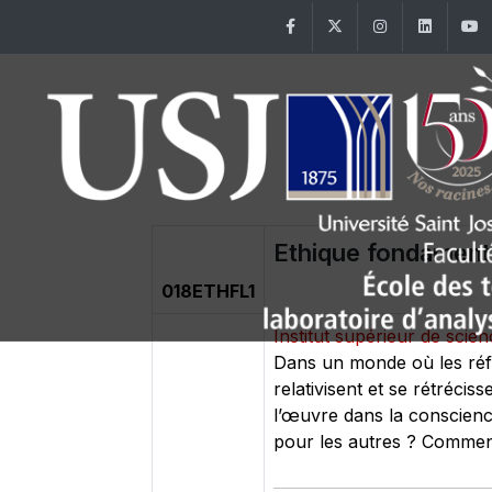
Facebook
Twitter
Instagram
Linke
Ethique fondament
018ETHFL1
Institut supérieur de scie
Dans un monde où les réfé
relativisent et se rétréc
l’œuvre dans la conscienc
pour les autres ? Commen