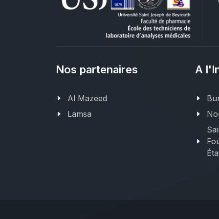
Nos partenaires
A l'I
Al Mazeed
Bur
Lamsa
Nor
Sai
Fou
Éta