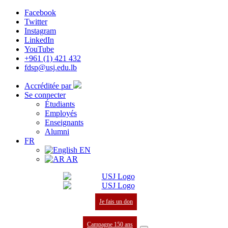
Facebook
Twitter
Instagram
LinkedIn
YouTube
+961 (1) 421 432
fdsp@usj.edu.lb
Accréditée par
Se connecter
Étudiants
Employés
Enseignants
Alumni
FR
EN
AR
Je fais un don
Campagne 150 ans