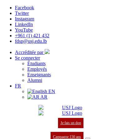
Facebook
Twitter
Instagram
LinkedIn
YouTube
+961 (1) 421 432
fdsp@usj.edu.lb
Accréditée par
Se connecter
Étudiants
Employés
Enseignants
Alumni
FR
EN
AR
Je fais un don
Campagne 150 ans