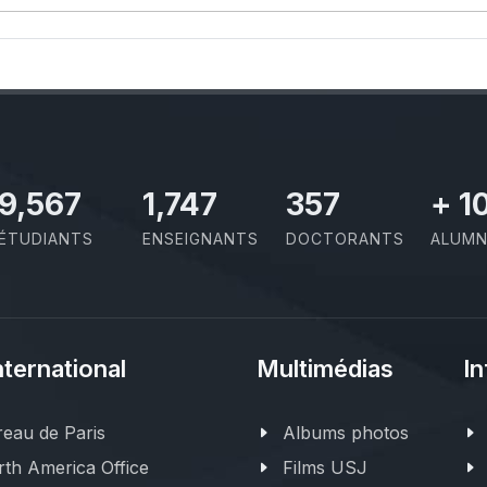
11,727
2,142
437
+
1
ÉTUDIANTS
ENSEIGNANTS
DOCTORANTS
ALUMN
nternational
Multimédias
In
eau de Paris
Albums photos
th America Office
Films USJ