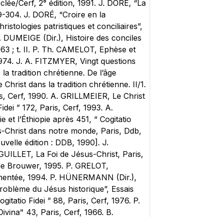
Desclée/Cerf, 2° édition, 1991. J. DORÉ, “La
9-304. J. DORÉ, “Croire en la
istologies patristiques et conciliaires”,
G. DUMEIGE (Dir.), Histoire des conciles
63 ; t. II. P. Th. CAMELOT, Ephèse et
1974. J. A. FITZMYER, Vingt questions
la tradition chrétienne. De l’âge
Christ dans la tradition chrétienne. II/1.
ris, Cerf, 1990. A. GRILLMEIER, Le Christ
Fidei ” 172, Paris, Cerf, 1993. A.
e et l’Éthiopie après 451, “ Cogitatio
sus-Christ dans notre monde, Paris, Ddb,
uvelle édition : DDB, 1990]. J.
 GUILLET, La Foi de Jésus-Christ, Paris,
 de Brouwer, 1995. P. GRELOT,
augmentée, 1994. P. HÜNERMANN (Dir.),
roblème du Jésus historique”, Essais
tatio Fidei ” 88, Paris, Cerf, 1976. P.
vina" 43, Paris, Cerf, 1966. B.