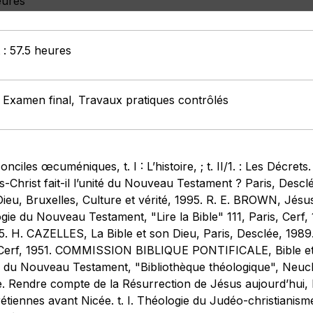
eures
 : 57.5 heures
: Examen final, Travaux pratiques contrôlés
ciles œcuméniques, t. I : L’histoire, ; t. II/1. : Les Décrets
s-Christ fait-il l’unité du Nouveau Testament ? Paris, De
 Dieu, Bruxelles, Culture et vérité, 1995. R. E. BROWN, Jésu
logie du Nouveau Testament, "Lire la Bible" 111, Paris, Cer
95. H. CAZELLES, La Bible et son Dieu, Paris, Desclée, 198
, Cerf, 1951. COMMISSION BIBLIQUE PONTIFICALE, Bible et Ch
u Nouveau Testament, "Bibliothèque théologique", Neuchâ
 Rendre compte de la Résurrection de Jésus aujourd’hui, 
étiennes avant Nicée. t. I. Théologie du Judéo-christianisme