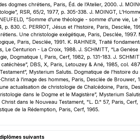
s dogmes chrétiens, Paris, Éd. de l’Atelier, 2000. J. MOI
tologie”, RSR, 65/2, 1977, p. 305-338. J. MOINGT, L’Homme q
. NEUFELD, “Somme d’une théologie - somme d’une vie, Le T
 p. 830. C. PERROT, Jésus et l’histoire, Paris, Desclée, 1
rétiens. Une christologie exégétique, Paris, Desclée, 1997
gique, Paris, Desclée, 1991. K. RAHNER, Traité fondamental 
is, Le Centurion - La Croix, 1988. J. SCHMITT, “La Genèse de
ogie, Dogmatique I, Paris, Cerf, 1982, p. 131-183. J. SCHMI
 la catéchèse”, DBS, X, Paris, Letouzey & Ané, 1985, col
estament”, Mysterium Salutis. Dogmatique de l’histoire du sal
hrist à l’image des hommes, Paris, Desclée de Brouwer, 
ur une actualisation de christologie de Chalcédoine, Paris,
stologie dans le Dogme et le Magistère”, Mysterium Salutis, 
hrist dans le Nouveau Testament, "L. D." 57, Paris, Cerf
istique de la Rédemption, Paris, Cerf, 1965.
 diplômes suivants