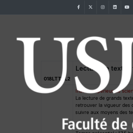
Facebook
Twitter
Instagram
Linke
Lecture de textes 
018LTTCL2
Institut supérieur de scie
La lecture de grands text
retrouver la vigueur des 
suivre aux moyens des te