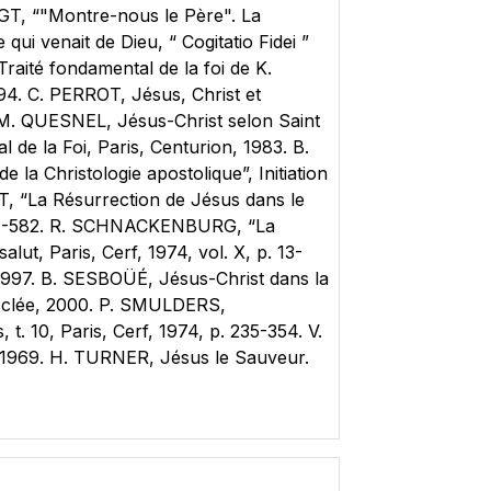
NGT, “"Montre-nous le Père". La
ui venait de Dieu, “ Cogitatio Fidei ”
raité fondamental de la foi de K.
994. C. PERROT, Jésus, Christ et
. M. QUESNEL, Jésus-Christ selon Saint
de la Foi, Paris, Centurion, 1983. B.
 la Christologie apostolique”, Initiation
TT, “La Résurrection de Jésus dans le
. 487-582. R. SCHNACKENBURG, “La
ut, Paris, Cerf, 1974, vol. X, p. 13-
1997. B. SESBOÜÉ, Jésus-Christ dans la
 Desclée, 2000. P. SMULDERS,
t. 10, Paris, Cerf, 1974, p. 235-354. V.
, 1969. H. TURNER, Jésus le Sauveur.