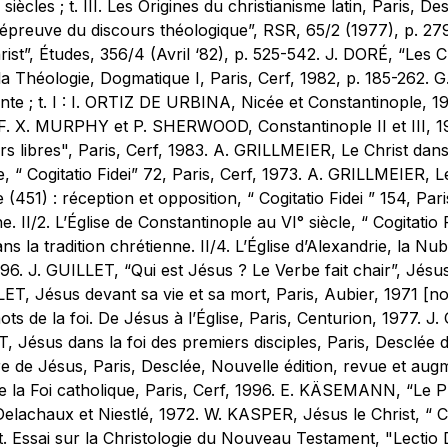
I° siècles ; t. III. Les Origines du christianisme latin, Paris, 
’épreuve du discours théologique”, RSR, 65/2 (1977), p. 27
st”, Études, 356/4 (Avril ‘82), p. 525-542. J. DORÉ, “Les Chr
e la Théologie, Dogmatique I, Paris, Cerf, 1982, p. 185-262. 
e ; t. I : I. ORTIZ DE URBINA, Nicée et Constantinople, 19
I. F. X. MURPHY et P. SHERWOOD, Constantinople II et III, 
s libres", Paris, Cerf, 1983. A. GRILLMEIER, Le Christ dans 
 “ Cogitatio Fidei” 72, Paris, Cerf, 1973. A. GRILLMEIER, Le 
(451) : réception et opposition, “ Cogitatio Fidei ” 154, Pa
e. II/2. L’Église de Constantinople au VI° siècle, “ Cogitatio 
 la tradition chrétienne. II/4. L’Église d’Alexandrie, la Nubi
 1996. J. GUILLET, “Qui est Jésus ? Le Verbe fait chair”, Jé
LET, Jésus devant sa vie et sa mort, Paris, Aubier, 1971 [no
s de la foi. De Jésus à l’Église, Paris, Centurion, 1977. J.
, Jésus dans la foi des premiers disciples, Paris, Desclée
ure de Jésus, Paris, Desclée, Nouvelle édition, revue et 
e la Foi catholique, Paris, Cerf, 1996. E. KÄSEMANN, “Le P
lachaux et Niestlé, 1972. W. KASPER, Jésus le Christ, “ Cogi
Essai sur la Christologie du Nouveau Testament, "Lectio Di