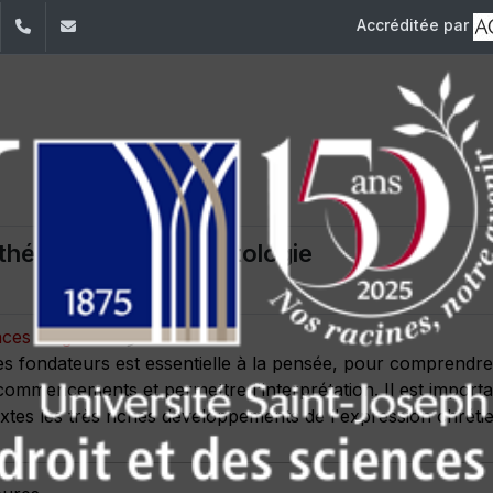
Accréditée par
dIn
YouTube
+961 (1) 421 432
fdsp@usj.edu.lb
théologiques - Christologie
3 crédits
nces religieuses
es fondateurs est essentielle à la pensée, pour comprendre
commencements et permettre l'interprétation. Il est importa
xtes les très riches développements de l'expression chréti