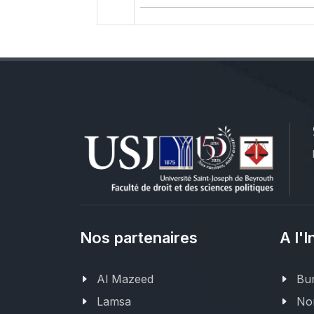
Nos partenaires
A l'I
Al Mazeed
Bur
Lamsa
Nor