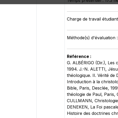
Temps présentiel : 17.5 h
Charge de travail étudiant
Méthode(s) d'évaluation 
Référence :
G. ALBÉRIGO (Dir.), Les con
1994. J.-N. ALETTI, Jésu
théologique. II. Vérité de
Introduction à la christo
Bible, Paris, Desclée, 19
théologie de Paul, Paris
CULLMANN, Christologie d
DENEKEN, La Foi pascale.
Histoire des doctrines chr