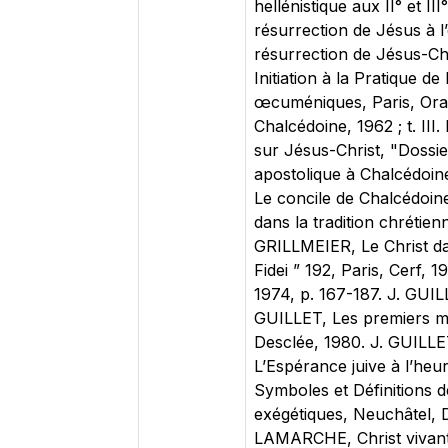
hellénistique aux II° et II
résurrection de Jésus à l
résurrection de Jésus-Chri
Initiation à la Pratique d
œcuméniques, Paris, Orant
Chalcédoine, 1962 ; t. II
sur Jésus-Christ, "Dossier
apostolique à Chalcédoine,
Le concile de Chalcédoine 
dans la tradition chrétienn
GRILLMEIER, Le Christ dans
Fidei ” 192, Paris, Cerf,
1974, p. 167-187. J. GUIL
GUILLET, Les premiers mot
Desclée, 1980. J. GUILLET
L’Espérance juive à l’he
Symboles et Définitions d
exégétiques, Neuchâtel, De
LAMARCHE, Christ vivant. 