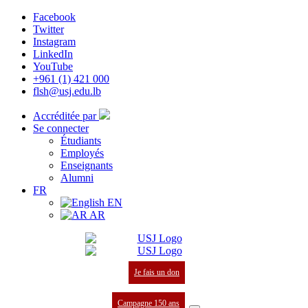
Facebook
Twitter
Instagram
LinkedIn
YouTube
+961 (1) 421 000
flsh@usj.edu.lb
Accréditée par
Se connecter
Étudiants
Employés
Enseignants
Alumni
FR
EN
AR
Je fais un don
Campagne 150 ans