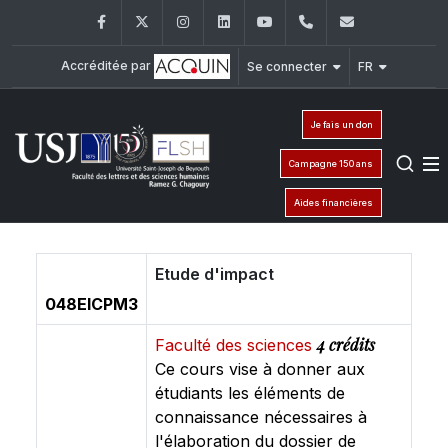
Facebook
Twitter
Instagram
LinkedIn
YouTube
+961 (1) 421 000
flsh@usj.e
Accréditée par
Se connecter
FR
Je fais un don
Campagne 150 ans
Aides financières
Etude d'impact
048EICPM3
4 crédits
Faculté des sciences
Ce cours vise à donner aux
étudiants les éléments de
connaissance nécessaires à
l'élaboration du dossier de