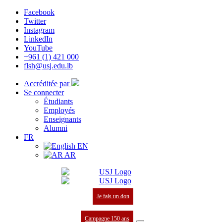
Facebook
Twitter
Instagram
LinkedIn
YouTube
+961 (1) 421 000
flsh@usj.edu.lb
Accréditée par
Se connecter
Étudiants
Employés
Enseignants
Alumni
FR
EN
AR
Je fais un don
Campagne 150 ans