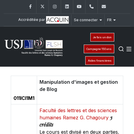
Facebook
Twitter
Instagram
LinkedIn
YouTube
+961 (1) 421 000
flsh@usj.e
Accréditée par
Se connecter
FR
Je fais un don
Campagne 150 ans
Aides financières
Manipulation d'images et gestion
de Blog
011ICI1M1
Faculté des lettres et des sciences
3
humaines Ramez G. Chagoury
crédits
Le cours est divisé en deux parties.