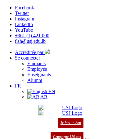
Facebook
Twitter
Instagram
LinkedIn
YouTube
+961 (1) 421 000
flsh@usj.edu.lb
Accréditée par
Se connecter
Étudiants
Employés
Enseignants
Alumni
FR
EN
AR
Je fais un don
Campagne 150 ans