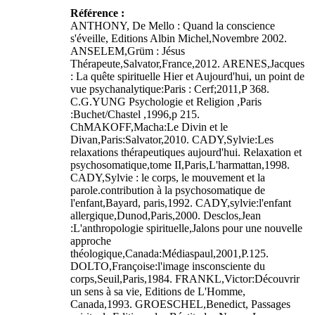
Référence :
ANTHONY, De Mello : Quand la conscience
s'éveille, Editions Albin Michel,Novembre 2002.
ANSELEM,Grüm : Jésus
Thérapeute,Salvator,France,2012. ARENES,Jacques
: La quête spirituelle Hier et Aujourd'hui, un point de
vue psychanalytique:Paris : Cerf;2011,P 368.
C.G.YUNG Psychologie et Religion ,Paris
:Buchet/Chastel ,1996,p 215.
ChMAKOFF,Macha:Le Divin et le
Divan,Paris:Salvator,2010. CADY,Sylvie:Les
relaxations thérapeutiques aujourd'hui. Relaxation et
psychosomatique,tome II,Paris,L'harmattan,1998.
CADY,Sylvie : le corps, le mouvement et la
parole.contribution à la psychosomatique de
l'enfant,Bayard, paris,1992. CADY,sylvie:l'enfant
allergique,Dunod,Paris,2000. Desclos,Jean
:L'anthropologie spirituelle,Jalons pour une nouvelle
approche
théologique,Canada:Médiaspaul,2001,P.125.
DOLTO,Françoise:l'image insconsciente du
corps,Seuil,Paris,1984. FRANKL,Victor:Découvrir
un sens à sa vie, Editions de L'Homme,
Canada,1993. GROESCHEL,Benedict, Passages