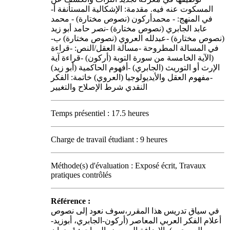
المسكوت عنه فيه. مقدمة: الإشكالية المستأنفة أ-
في المنهج: - محمدأركون (نصوص مختارة) - محمد
عابد الجابري (نصوص مختارة) -نصر حامد أبو زيد
(نصوص مختارة) -عبدلله العروي (نصوص مختارة) ب-
في المسالة المطروحة -مسألة العقل/النص: -قراءة
(الآية الخامسة من سورة التوبة (أركون) -قراءة آية
الإرث أو التوريث (الجابري) -أفهوم الحاكمية (أبو زيد)
-مفهوم العقل والأيديولوجيا (العروي) خاتمة: الفكر
النقدي شرط الإصلاح والتغيير
Temps présentiel : 17.5 heures
Charge de travail étudiant : 9 heures
Méthode(s) d'évaluation : Exposé écrit, Travaux
pratiques contrôlés
Référence :
في سياق تدريس هذا المقرر،سوف نعود إلى نصوص
أعلام الفكر العربي المعاصر (أركون-الجابري، أبوزيد-