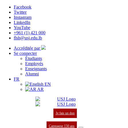
Facebook
Twitter
Instagram
LinkedIn
YouTube
+961 (1) 421 000
flsh@usj.edu.lb
Accréditée par
Se connecter
Étudiants
Employés
Enseignants
Alumni
FR
EN
AR
Je fais un don
Campagne 150 ans