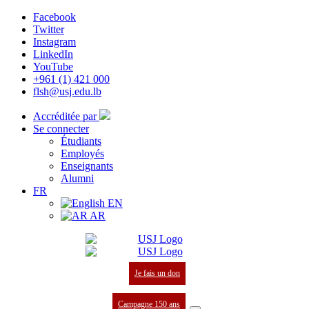
Facebook
Twitter
Instagram
LinkedIn
YouTube
+961 (1) 421 000
flsh@usj.edu.lb
Accréditée par
Se connecter
Étudiants
Employés
Enseignants
Alumni
FR
EN
AR
Je fais un don
Campagne 150 ans