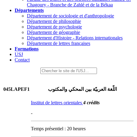
Chagoury - Branche de Zahlé et de la Békaa
Départements
Département de sociologie et d'anthropologie
Département de philosophie
Département de psychologie
Département de géographie
Département d'Histoire - Relations internationales
Département de lettres françaises
Formations
USJ
Contact
045LAPEF1
اللّغة العربيّة بين المحكي والمكتوب
Institut de lettres orientales
4 crédits
-
Temps présentiel : 20 heures