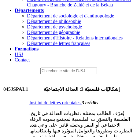
Chagoury - Branche de Zahlé et de la Békaa
Départements
Département de sociologie et d'anthropologie
Département de philosophie
Département de psychologie
Département de géographie
Département d'Histoire - Relations internationales
Département de lettres françaises
Formations
USJ
Contact
045JSPAL1
إشكاليّات فلسفيّة 3: العدالة الاجتماعيّة
Institut de lettres orientales
3 crédits
-يُعرّف الطالب بمختلف نظريات العدالة في تاريخ
الفلسفة والتصوّرات الفلسفية لمجتمع يسوده الرفاه
الاجتماعي أو الفقر ويجعله قادرا على وعي هذه
النظريات وتطورها والعوامل المؤثرة فيها وانعكاساتها
على المجتمع من خلال شرح ومناقشة نصوص