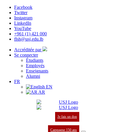
Facebook
Twitter
Instagram
LinkedIn
YouTube
+961 (1) 421 000
flsh@usj.edu.lb
Accréditée par
Se connecter
Étudiants
Employés
Enseignants
Alumni
FR
EN
AR
Je fais un don
Campagne 150 ans