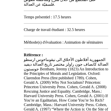
فلسفيّة عن العدالة.
Temps présentiel : 17.5 heures
Charge de travail étudiant : 32.5 heures
Méthode(s) d'évaluation : Animation de séminaires
Référence :
الجمهورية أفلاطون الأخلاق الى نيقوماخوس ارسطو
العدالة كانصاف جون راولز مختصر تاريخ العدالة ديفيد
جونستون Bentham, Jeremy (1823) An Introduction to
the Principles of Morals and Legislation. Oxford:
Clarendon Press (first published 1789). Cohen,
Gerald A. (2009) Why Not Socialism? Princeton:
Princeton University Press. Cohen, Gerald A. (2008)
Rescuing Justice and Equality. Cambridge, Mass.:
Harvard University Press. Cohen, Gerald A. (2001) If
You’re an Egalitarian, How Come You’re So Rich?
Cambridge, Mass.: Harvard University Press. Cohen,
Gerald A. (1997) “Where the Action is: On the Site of