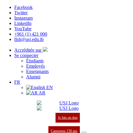
Facebook
Twitter
Instagram
LinkedIn
YouTube
+961 (1) 421 000
flsh@usj.edu.lb
Accréditée par
Se connecter
Étudiants
Employés
Enseignants
Alumni
FR
EN
AR
Je fais un don
Campagne 150 ans