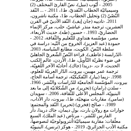
2005. - أيّوب (نبيل)، نصّ القارئ المختلف (2)
وسيميائيّة الخطاب النّقديّ، ط1، 2011. - ... النّقد
النّصّيّ (2) وتحليل الخطاب، ط1، مكتبة ناشرون،
2011. -تادييه (جان إيف)، النّقد الأدبيّ في القرن
العشرين، ترجمة منذر عياشيّ، حلب، مركز الإنماء
الحضاريّ، 1993. - حسين (طه)، حديث الأربعاء،
مصر، مؤسّسة هنداوي للتّعليم والثّقافة، 2012. -
حمودة (عبد العزيز)، الخروج من التّيه: دراسة في
سلطة النّصّ، الكويت، مطابع السّياسة، 2003.
-الدّرابسة (عاطف)، قراءة النّصّ الشّعريّ الجاهليّ
في ضوء نظريّة التّأويل، ط1، الأردن، عالم الكتب
الحديث، لا ت. -دريدا (جاك)، أحاديّة الآخر اللّغويّة،
ترجمة عمر مهيبن، بيروت، الدّار العربيّة للعلوم،
1998. -زيما (بيار)، التّفكيكيّة، ترجمة أسامة الحاج،
بيروت، المؤسّسة الجامعيّة للدّراسات والنّشر، 1966.
- سلدن (رامان) (تحرير)، من الشّكلانيّة إلى ما بعد
البنيويّة، المجلس الأعلى للثّقافة، 2006. - سويدان
(سامي)، مقاربات منهجيّة، ط1، بيروت، دار الآداب،
1989. - صالح (فخري) (تحرير): النّقد والمجتمع:
حوارات مع رولان بارت، بول ديمان، جاك دريدا، دار
الفارس للنّشر. - مرتاض (عبد الملك)، السبع
معلّقات: مقاربة سيميائيّة/أنتروبولوجيّة لنصوصها،
مكتبة الأدب الجزائريّ، 2019. - هوكز (ترنس)، البنيويّة