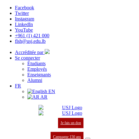
Facebook
Twitter
Instagram
LinkedIn
YouTube
+961 (1) 421 000
flsh@usj.edu.lb
Accréditée par
Se connecter
Étudiants
Employés
Enseignants
Alumni
FR
EN
AR
Je fais un don
Campagne 150 ans