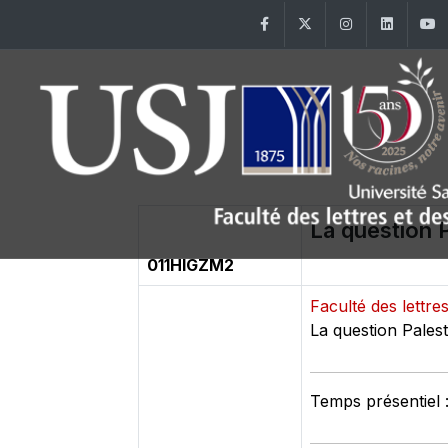
Facebook
Twitter
Instagram
Linke
La question 
011HIGZM2
Faculté des lettr
La question Pales
Temps présentiel 