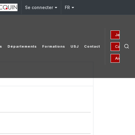
Se connecter
FR
Je fais un 
Campagne 
es
Départements
Formations
USJ
Contact
Aides fina