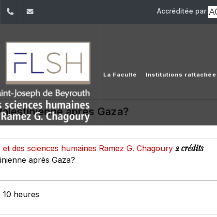
Accréditée par
dIn
YouTube
+961 (1) 421 000
flsh@usj.edu.lb
La Faculté
Institutions rattaché
Palestinienne après Gaza?
2 crédits
es et des sciences humaines Ramez G. Chagoury
tinienne après Gaza?
: 10 heures