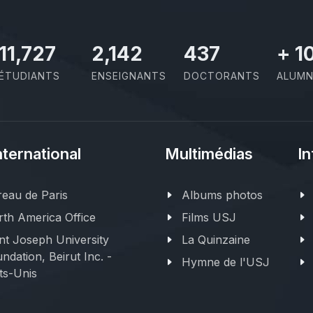
11,727
2,142
437
+
1
ÉTUDIANTS
ENSEIGNANTS
DOCTORANTS
ALUMN
nternational
Multimédias
In
eau de Paris
Albums photos
th America Office
Films USJ
nt Joseph University
La Quinzaine
ndation, Beirut Inc. -
Hymne de l'USJ
ts-Unis