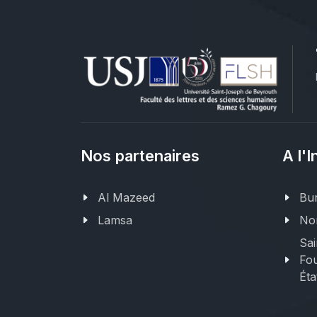
Nos partenaires
A l'I
Al Mazeed
Bur
Lamsa
Nor
Sai
Fou
Éta