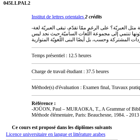
045LLPAL2
Institut de lettres orientales
2 crédits
-في زمنٍ يتمّ فيه تصحيح النصوص الرقميّة تلقائيًّا، هل ما زال الأمر يستحقّ تعلّم قواعد الإعراب؟ وماذا لو كان الموضوع يتعلّق بلغة قديمة مثل العبريّة؟ على الرغم ممّا تقدّم، تبقى العبريّة لغة
نها تنتمي إلى مجموعة اللّغات الساميّة حيث نجد ليس
Temps présentiel : 12.5 heures
Charge de travail étudiant : 37.5 heures
Méthode(s) d'évaluation : Examen final, Travaux pratiq
Référence :
-JOÜON, Paul – MURAOKA, T., A Grammar of Biblical H
Ce cours est proposé dans les diplômes suivants
Licence universitaire en langue et littérature arabes