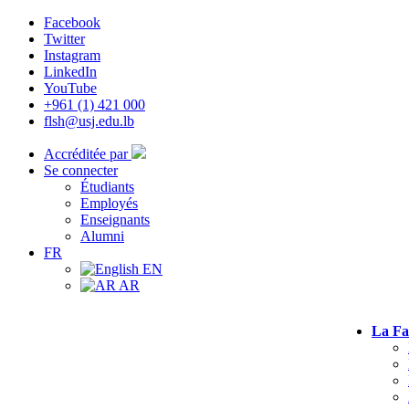
Facebook
Twitter
Instagram
LinkedIn
YouTube
+961 (1) 421 000
flsh@usj.edu.lb
Accréditée par
Se connecter
Étudiants
Employés
Enseignants
Alumni
FR
EN
AR
La Fa