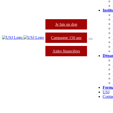
Instit
Je fais un don
Campagne 150 ans
Aides financières
Dépar
Forma
USJ
Conta