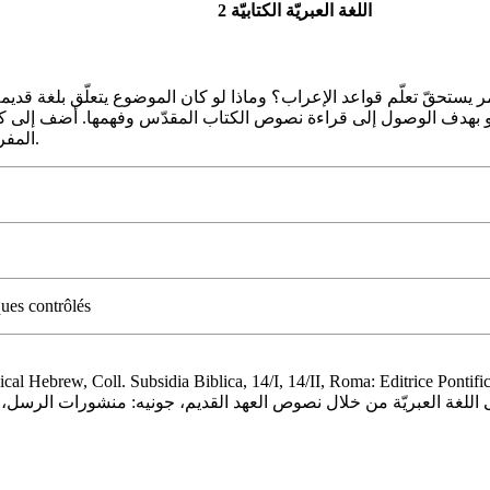
2 اللغة العبريّة الكتابيّة
 أو بهدف الوصول إلى قراءة نصوص الكتاب المقدّس وفهمها. أضف إلى كو
المفردات المشتركة وحسب، بل أيضًا البنى اللّغويّة المتوازية.
ues contrôlés
ebrew, Coll. Subsidia Biblica, 14/I, 14/II, Roma: Editrice Pontific