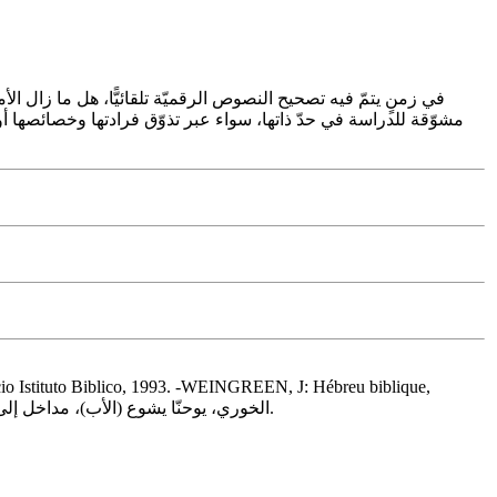
مشوّقة للدراسة في حدّ ذاتها، سواء عبر تذوّق فرادتها وخصائصها
io Istituto Biblico, 1993. -WEINGREEN, J: Hébreu biblique,
Méthode élémentaire, Paris: Beauchesne, 1984. - الخوري، يوحنّا يشوع (الأب)، مداخل إلى اللغة العبريّة من خلال نصوص العهد القديم، جونيه: منشورات الرسل، 2013.