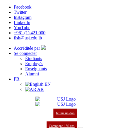
Facebook
Twitter
Instagram
LinkedIn
YouTube
+961 (1) 421 000
flsh@usj.edu.lb
Accréditée par
Se connecter
Étudiants
Employés
Enseignants
Alumni
FR
EN
AR
Je fais un don
Campagne 150 ans