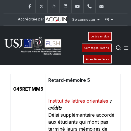
Facebook
Twitter
Instagram
LinkedIn
YouTube
+961 (1) 421 000
flsh@usj.e
Accréditée par
Se connecter
FR
Je fais un don
Campagne 150 ans
Aides financières
Retard-mémoire 5
045RETMM5
7
Institut de lettres orientales
crédits
Délai supplémentaire accordé
aux étudiants qui n'ont pas
terminé leurs mémoires de