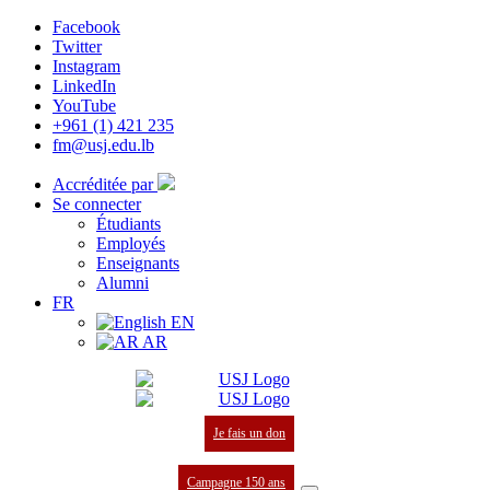
Facebook
Twitter
Instagram
LinkedIn
YouTube
+961 (1) 421 235
fm@usj.edu.lb
Accréditée par
Se connecter
Étudiants
Employés
Enseignants
Alumni
FR
EN
AR
Je fais un don
Campagne 150 ans