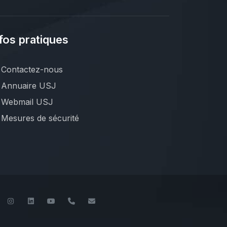
fos pratiques
Contactez-nous
Annuaire USJ
Webmail USJ
Mesures de sécurité
book
Twitter
Instagram
LinkedIn
YouTube
+961 (1) 421 240
fsi@usj.edu.lb