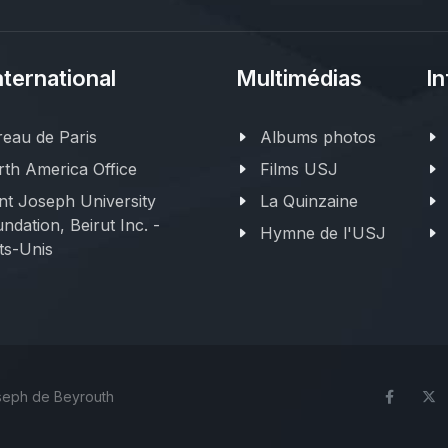
nternational
Multimédias
In
eau de Paris
Albums photos
th America Office
Films USJ
nt Joseph University
La Quinzaine
ndation, Beirut Inc. -
Hymne de l'USJ
ts-Unis
oseph de Beyrouth
Face