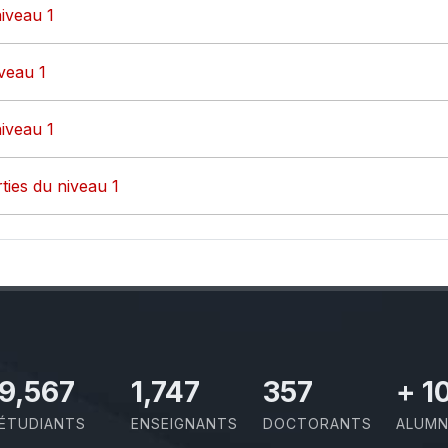
iveau 1
iveau 1
iveau 1
ties du niveau 1
10,801
1,973
403
+
1
ÉTUDIANTS
ENSEIGNANTS
DOCTORANTS
ALUMN