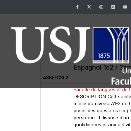
Facebook
Twitter
Instagram
Linke
Espagnol 1c2 / 3èm
435E1C2L2
Faculté de langues et de 
DESCRIPTION Cette unité 
moitié du niveau A1-2 du 
poser des questions simpl
personne. Il dispose d’un 
quotidiennes et aux activité