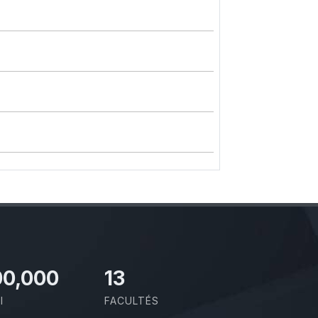
00,000
13
I
FACULTÉS