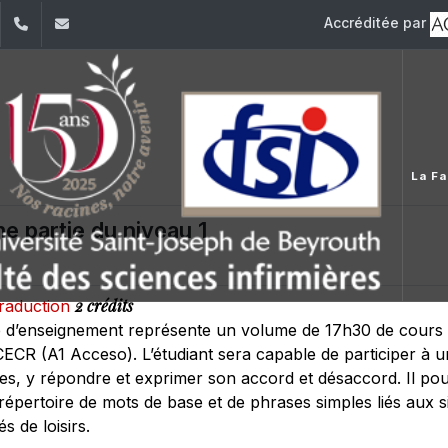
Accréditée par
dIn
YouTube
+961 (1) 421 240
fsi@usj.edu.lb
La Fa
e partie du niveau 1
2 crédits
traduction
d’enseignement représente un volume de 17h30 de cours en
CECR (A1 Acceso). L’étudiant sera capable de participer à 
es, y répondre et exprimer son accord et désaccord. Il pour
répertoire de mots de base et de phrases simples liés aux si
s de loisirs.