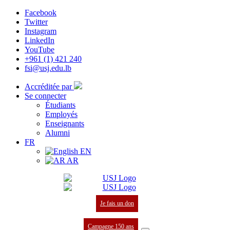
Facebook
Twitter
Instagram
LinkedIn
YouTube
+961 (1) 421 240
fsi@usj.edu.lb
Accréditée par
Se connecter
Étudiants
Employés
Enseignants
Alumni
FR
EN
AR
Je fais un don
Campagne 150 ans