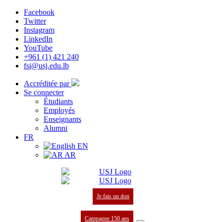
Facebook
Twitter
Instagram
LinkedIn
YouTube
+961 (1) 421 240
fsi@usj.edu.lb
Accréditée par
Se connecter
Étudiants
Employés
Enseignants
Alumni
FR
EN
AR
Je fais un don
Campagne 150 ans