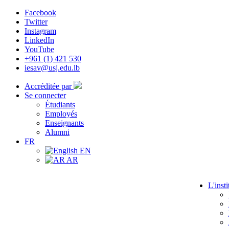
Facebook
Twitter
Instagram
LinkedIn
YouTube
+961 (1) 421 530
iesav@usj.edu.lb
Accréditée par
Se connecter
Étudiants
Employés
Enseignants
Alumni
FR
EN
AR
L'insti