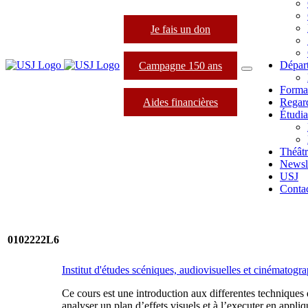
Je fais un don
Dépar
Campagne 150 ans
Forma
Aides financières
Regard
Étudia
Théâtr
Newsle
USJ
Conta
0102222L6
Institut d'études scéniques, audiovisuelles et cinématog
Ce cours est une introduction aux differentes techniques 
analyser un plan d’effets visuels et à l’executer en appli