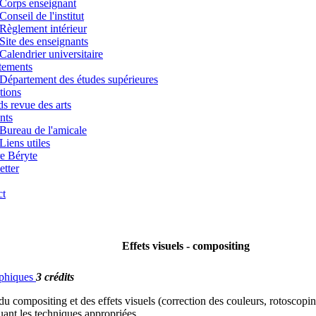
Corps enseignant
Conseil de l'institut
Règlement intérieur
Site des enseignants
Calendrier universitaire
tements
Département des études supérieures
tions
s revue des arts
nts
Bureau de l'amicale
Liens utiles
e Béryte
tter
ct
Effets visuels - compositing
raphiques
3 crédits
du compositing et des effets visuels (correction des couleurs, rotoscop
quant les techniques appropriées.