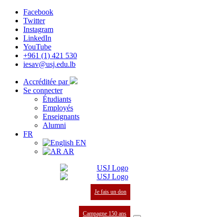
Facebook
Twitter
Instagram
LinkedIn
YouTube
+961 (1) 421 530
iesav@usj.edu.lb
Accréditée par
Se connecter
Étudiants
Employés
Enseignants
Alumni
FR
EN
AR
Je fais un don
Campagne 150 ans