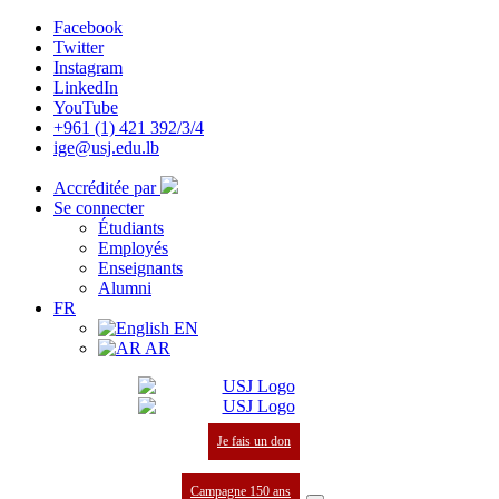
Facebook
Twitter
Instagram
LinkedIn
YouTube
+961 (1) 421 392/3/4
ige@usj.edu.lb
Accréditée par
Se connecter
Étudiants
Employés
Enseignants
Alumni
FR
EN
AR
Je fais un don
Campagne 150 ans