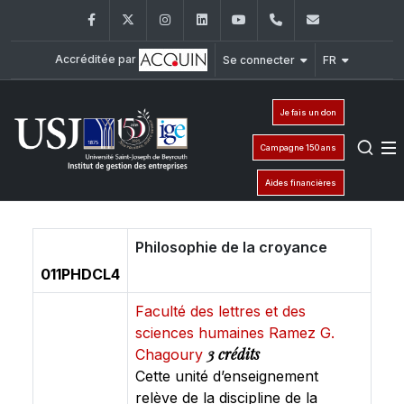
Facebook
Twitter
Instagram
LinkedIn
YouTube
+961 (1) 421 392/
ige@usj.ed
Accréditée par
Se connecter
FR
Je fais un don
Campagne 150 ans
Aides financières
Philosophie de la croyance
011PHDCL4
Faculté des lettres et des
sciences humaines Ramez G.
3 crédits
Chagoury
Cette unité d’enseignement
relève de la discipline de la