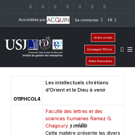
Facebook
Twitter
Instagram
LinkedIn
YouTube
+961 (1) 421 392/
ige@usj.ed
Accréditée par
Se connecter
FR
Je fais un don
Campagne 150 ans
Aides financières
Les intellectuels chrétiens
d’Orient et le Dieu à venir
011PHCOL4
Faculté des lettres et des
sciences humaines Ramez G.
3 crédits
Chagoury
Cette matière présente les divers