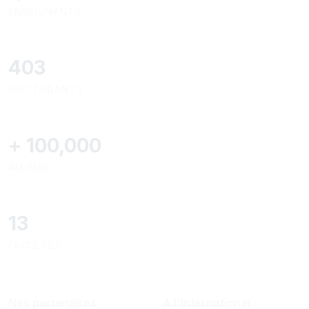
ENSEIGNANTS
426
DOCTORANTS
+
100,000
ALUMNI
13
FACULTÉS
Nos partenaires
A l'International