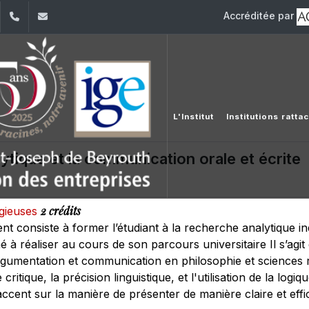
Accréditée par
dIn
YouTube
+961 (1) 421 392/3/4
ige@usj.edu.lb
L'Institut
Institutions ratt
ytique et la communication orale et écrite
2 crédits
igieuses
nt consiste à former l’étudiant à la recherche analytique i
é à réaliser au cours de son parcours universitaire Il s’a
gumentation et communication en philosophie et sciences re
ritique, la précision linguistique, et l'utilisation de la log
accent sur la manière de présenter de manière claire et effi