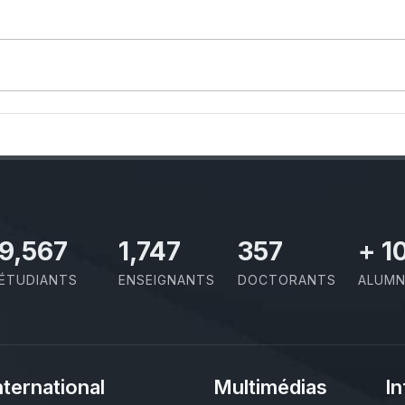
10,801
1,973
403
+
1
ÉTUDIANTS
ENSEIGNANTS
DOCTORANTS
ALUMN
nternational
Multimédias
In