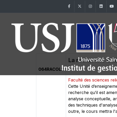
Facebook
Twitter
Instagram
Linke
La recherche anal
064RACOL2
Faculté des sciences rel
Cette Unité d’enseigneme
recherche qu’il est amen
analyse conceptuelle, ar
des techniques d'analyse c
outre, le cours mettra l'