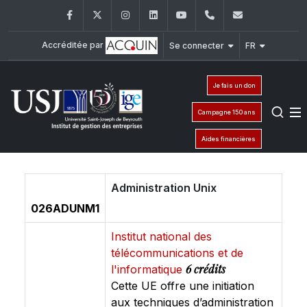
Facebook
Twitter
Instagram
LinkedIn
YouTube
+961 (1) 421 392/
ige@usj.ed
Accréditée par
Se connecter
FR
Je fais un don
Campagne 150 ans
Aides financières
Administration Unix
026ADUNM1
Institut national des
télécommunications et de
6 crédits
l'informatique
Cette UE offre une initiation
aux techniques d’administration