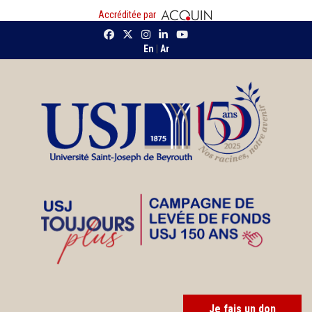
Accréditée par
En
|
Ar
Je fais un don