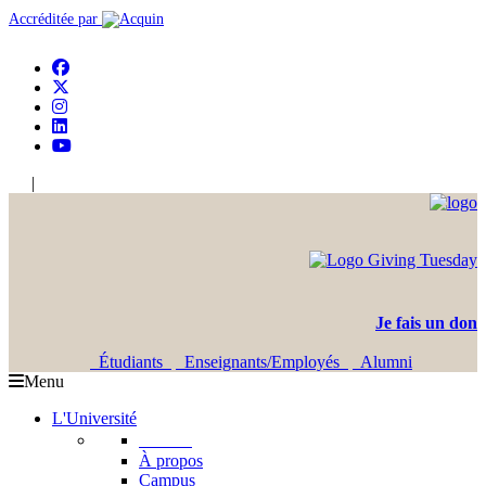
Accréditée par
|
En
Ar
Je fais un don
Étudiants
Enseignants/Employés
Alumni
Menu
L'Université
L'USJ
À propos
Campus