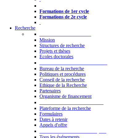
Formations à l’USJ
Formations de 1er cycle
Formations de 2e cycle
Recherche
La Recherche à l'USJ
Mission
Structures de recherche
Projets et thèses
Ecoles doctorales
Vice-rectorat à la Recherche
Bureau de la recherche
Politiques et procédures
Conseil de la recherche
Ethique de la Recherche
Partenaires
Organisme de financement
Plateforme de la recherche
Plateforme de la recherche
Formulaires
Dates à retenir
Appels d'offre
Manifestations Scientifiques
Tous les événements