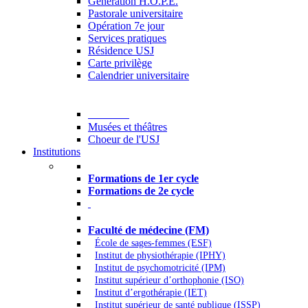
Generation H.O.P.E.
Pastorale universitaire
Opération 7e jour
Services pratiques
Résidence USJ
Carte privilège
Calendrier universitaire
Culture
Musées et théâtres
Choeur de l'USJ
Institutions
Formations à l’USJ
Formations de 1er cycle
Formations de 2e cycle
Médecine et Santé
Faculté de médecine (FM)
École de sages-femmes (ESF)
Institut de physiothérapie (IPHY)
Institut de psychomotricité (IPM)
Institut supérieur d’orthophonie (ISO)
Institut d’ergothérapie (IET)
Institut supérieur de santé publique (ISSP)