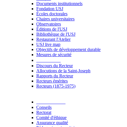
Documents institutionnels
Fondation USJ
Écoles doctorales
Chaires universitaires
Observatoires
Éditions de l'USJ
Bibliothèque de l'USJ
Restaurant l'Atelier
USJ live map
Objectifs de développement durable
Mesures de sécurité
Le Recteur
Discours du Recteur
Allocutions de la Saint-Joseph
Rapports du Recteur
Recteurs émérites
Recteurs (1875-1975)
Gouvernance
Conseils
Rectorat
Comité d'éthique
Assurance qualité