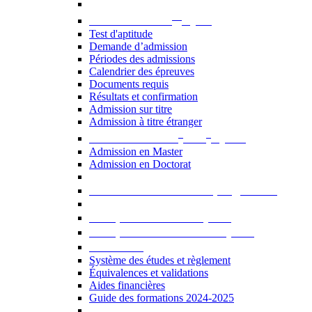
er
Admission au 1
cycle
Test d'aptitude
Demande d’admission
Périodes des admissions
Calendrier des épreuves
Documents requis
Résultats et confirmation
Admission sur titre
Admission à titre étranger
e
e
Admission aux 2
et 3
cycles
Admission en Master
Admission en Doctorat
Admission en cours de programme
UE optionnelles USJ [PDF]
UE optionnelles ouvertes [PDF]
À savoir...
Système des études et règlement
Équivalences et validations
Aides financières
Guide des formations 2024-2025