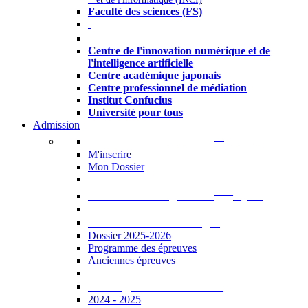
Faculté des sciences (FS)
Autres
Centre de l'innovation numérique et de
l'intelligence artificielle
Centre académique japonais
Centre professionnel de médiation
Institut Confucius
Université pour tous
Admission
er
Admission en ligne au 1
cycle
M'inscrire
Mon Dossier
ème
Admission en ligne au 2
cycle
Documents à télécharger
Dossier 2025-2026
Programme des épreuves
Anciennes épreuves
Catalogue des formations
2024 - 2025