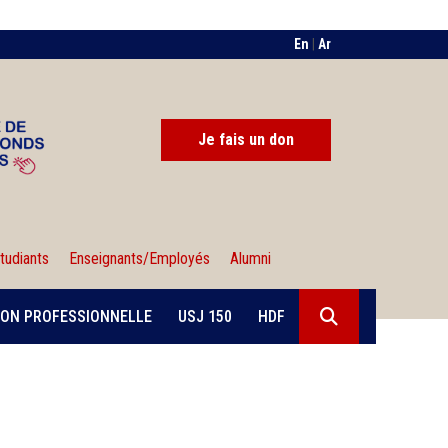
En
|
Ar
Je fais un don
tudiants
Enseignants/Employés
Alumni
ON PROFESSIONNELLE
USJ 150
HDF