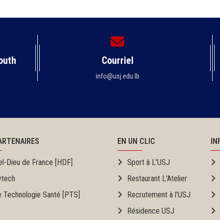
outh
Courriel
info@usj.edu.lb
ARTENAIRES
EN UN CLIC
IN
el-Dieu de France [HDF]
Sport à L'USJ
ytech
Restaurant L'Atelier
e Technologie Santé [PTS]
Recrutement à l'USJ
Résidence USJ